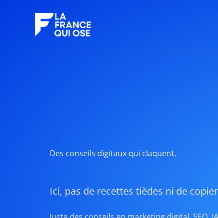
Aller
au
contenu
Des conseils digitaux qui claquent.
Ici, pas de recettes tièdes ni de copie
Juste des conseils en marketing digital, SEO, 