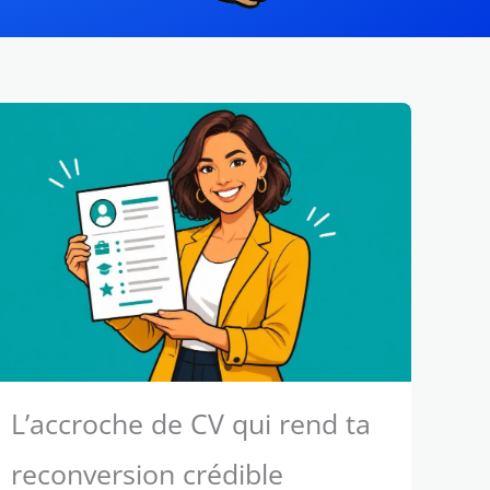
L’accroche de CV qui rend ta
reconversion crédible