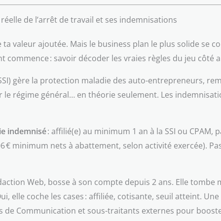
elle de l’arrêt de travail et ses indemnisations
de ta valeur ajoutée. Mais le business plan le plus solide se
t commence : savoir décoder les vraies règles du jeu côté ar
SSI) gère la protection maladie des auto-entrepreneurs, rem
ur le régime général… en théorie seulement. Les indemnisation
die indemnisé
: affilié(e) au minimum 1 an à la SSI ou CPAM, 
6 € minimum nets à abattement, selon activité exercée). Pas
édaction Web, bosse à son compte depuis 2 ans. Elle tombe 
, elle coche les cases : affiliée, cotisante, seuil atteint. U
ils de Communication et sous-traitants externes pour boost