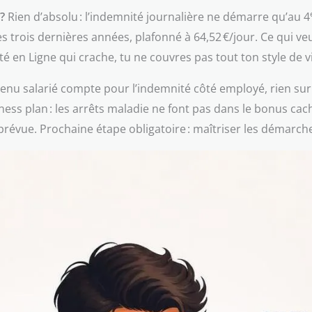
?
Rien d’absolu : l’indemnité journalière ne démarre qu’au 4
 trois dernières années, plafonné à 64,52 €/jour. Ce qui veu
é en Ligne qui crache, tu ne couvres pas tout ton style de v
venu salarié compte pour l’indemnité côté employé, rien sur 
ss plan : les arrêts maladie ne font pas dans le bonus caché.
révue. Prochaine étape obligatoire : maîtriser les démarches