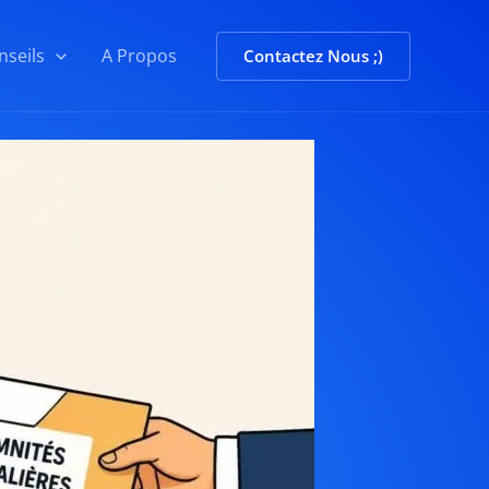
nseils
A Propos
Contactez Nous ;)