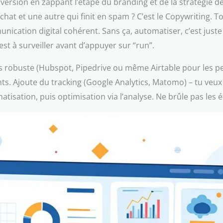
version en zappant l’étape du branding et de la stratégie de
hat et une autre qui finit en spam ? C’est le Copywriting. T
unication digital cohérent. Sans ça, automatiser, c’est just
est à surveiller avant d’appuyer sur “run”.
robuste (Hubspot, Pipedrive ou même Airtable pour les peti
s. Ajoute du tracking (Google Analytics, Matomo) – tu veux
tisation, puis optimisation via l’analyse. Ne brûle pas les 