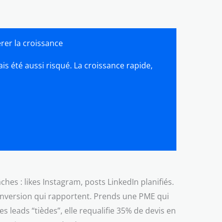
rer la croissance
is été aussi risqué. La croissance rapide,
hes : likes Instagram, posts LinkedIn planifiés.
 conversion qui rapportent. Prends une PME qui
leads “tièdes”, elle requalifie 35% de devis en