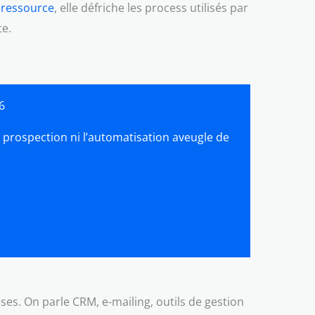
 ressource
, elle défriche les process utilisés par
te.
6
la prospection ni l’automatisation aveugle de
ses. On parle CRM, e-mailing, outils de gestion