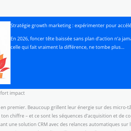
Stratégie growth marketing : expérimenter pour accélé
En 2026, foncer tête baissée sans plan d’action n’a jama
celle qui fait vraiment la différence, ne tombe plus…
 fort impact
en premier. Beaucoup grillent leur énergie sur des micro-tâc
 ton chiffre – et ce sont les séquences d’acquisition et de
nt une solution CRM avec des relances automatiques sur les 