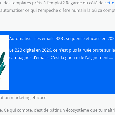
ou des templates prêts à l’emploi ? Regarde du côté de
cette
 : automatiser ce qui t’empêche d’être humain là où ça comp
Automatiser ses emails B2B : séquence efficace en 202
Le B2B digital en 2026, ce n’est plus la ruée brute sur 
campagnes d’emails. C’est la guerre de l’alignement,…
ation marketing efficace
e. Ce qui compte, c’est de bâtir un écosystème que tu maîtri