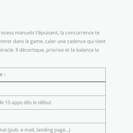
process manuels t’épuisent, la concurrence te
 entrer dans le game, caler une cadence qui tient
acle. Il décortique, priorise et te balance la
r :
de 15 apps dès le début.
nal (pub, e-mail, landing page…)