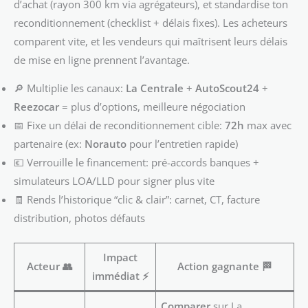
d’achat (rayon 300 km via agrégateurs), et standardise ton
reconditionnement (checklist + délais fixes). Les acheteurs
comparent vite, et les vendeurs qui maîtrisent leurs délais
de mise en ligne prennent l’avantage.
🔎 Multiplie les canaux:
La Centrale
+
AutoScout24
+
Reezocar
= plus d’options, meilleure négociation
📅 Fixe un délai de reconditionnement cible:
72h
max avec
partenaire (ex:
Norauto
pour l’entretien rapide)
💶 Verrouille le financement: pré-accords banques +
simulateurs LOA/LLD pour signer plus vite
🧾 Rends l’historique “clic & clair”: carnet, CT, facture
distribution, photos défauts
Impact
Acteur 👥
Action gagnante 🏁
immédiat ⚡
Comparer
sur La