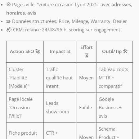
🧭 Pages ville: “voiture occasion Lyon 2025” avec
adresses
,
horaires
,
avis
🧩 Données structurées: Price, Mileage, Warranty, Dealer
📬 CRM: relance 24/48/96 h, scoring sur engagement
Effort
Action SEO 🚀
Impact 📊
Outil/Tip 🛠️
⏳
Cluster
Trafic
Tableau coûts
“Fiabilité
qualifié haut
Moyen
MTTR +
[Modèle]”
intent
comparatif
Page locale
Google
Leads
“Occasion
Faible
Business +
showroom
[Ville]”
avis
Schema
Fiche produit
CTR +
Moyen
Product +