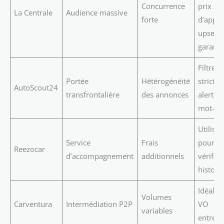
Concurrence
prix
La Centrale
Audience massive
forte
d’appel
upsell
garanti
Filtres
Portée
Hétérogénéité
stricts 
AutoScout24
transfrontalière
des annonces
alertes
mot-cl
Utilise
Service
Frais
pour
Reezocar
d’accompagnement
additionnels
vérifier
histori
Idéal p
Volumes
Carventura
Intermédiation P2P
VO
variables
entret