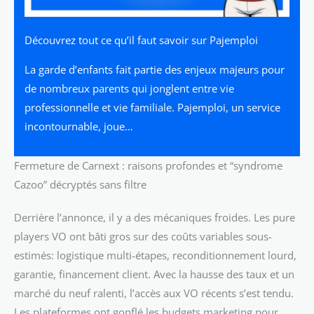
Découvrez tout ce qu’il faut savoir sur Pajemploi
La garde d’enfants fait partie des enjeux majeurs pour
de nombreux parents qui jonglent entre vie
professionnelle et vie familiale. Pajemploi, un service
incontournable, joue…
Fermeture de Carnext : raisons profondes et “syndrome
Cazoo” décryptés sans filtre
Derrière l’annonce, il y a des mécaniques froides. Les pure
players VO ont bâti gros sur des coûts variables sous-
estimés: logistique multi-étapes, reconditionnement lourd,
garantie, financement client. Avec la hausse des taux et un
marché du neuf ralenti, l’accès aux VO récents s’est tendu.
Les plateformes ont gonflé les budgets marketing pour