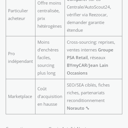
Offre moins
Centrale/AutoScout24,
Particulier
centralisée,
vérifier via Reezocar,
acheteur
prix
demander garantie
hétérogènes
étendue
Moins
Cross-sourcing: reprises,
d’enchères
ventes internes
Groupe
Pro
faciles,
PSA Retail
, réseaux
indépendant
sourcing
BYmyCAR
/
Jean Lain
plus long
Occasions
SEO/SEA ciblés, fiches
Coût
riches, partenariats
Marketplace
d’acquisition
reconditionnement
en hausse
Norauto
🔧