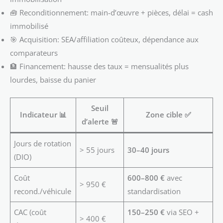
🧰 Reconditionnement: main-d’œuvre + pièces, délai = cash
immobilisé
🎯 Acquisition: SEA/affiliation coûteux, dépendance aux
comparateurs
🏦 Financement: hausse des taux = mensualités plus
lourdes, baisse du panier
Seuil
Indicateur 📊
Zone cible ✅
d’alerte 🚨
Jours de rotation
> 55 jours
30–40 jours
(DIO)
Coût
600–800 €
avec
> 950 €
recond./véhicule
standardisation
CAC (coût
150–250 €
via SEO +
> 400 €