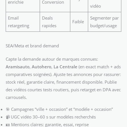
enrichie
Conversion
vidéo
Email
Deals
Segmenter par
Faible
retargeting
rapides
budget/usage
SEA/Meta et brand demand
Capte la demande autour de marques connues:
Aramisauto
,
Autohero
,
La Centrale
(en exact match + ads
comparatives soignées). Ajuste tes annonces pour rassurer:
stock réel, garantie claire, financement disponible. Publie
des vidéos courtes tests routiers, puis retarget en DPA avec
carrousels.
🎯 Campagnes “ville + occasion” et “modèle + occasion”
📹 UGC vidéo 30–60 s sur modèles recherchés
🪪 Mentions claires: garantie, essai, reprise