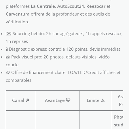
plateformes
La Centrale
,
AutoScout24
,
Reezocar
et
Carventura
offrent de la profondeur et des outils de
vérification.
🗺️ Sourcing hebdo: 2h sur agrégateurs, 1h appels réseaux,
1h reprises
🧪 Diagnostic express: contrôle 120 points, devis immédiat
📸 Pack visuel pro: 20 photos, défauts visibles, vidéo
courte
🪙 Offre de financement claire: LOA/LLD/Crédit affichés et
comparables
Astu
Canal 🔎
Avantage 💡
Limite ⚠️
Pro 
Photos
studio