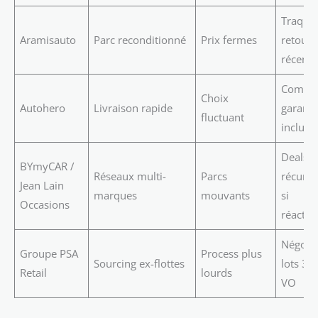
Traque 
Aramisauto
Parc reconditionné
Prix fermes
retours
récents
Compa
Choix
Autohero
Livraison rapide
garanti
fluctuant
incluse
Deals
BYmyCAR /
Réseaux multi-
Parcs
récurre
Jean Lain
marques
mouvants
si
Occasions
réactivi
Négoci
Groupe PSA
Process plus
Sourcing ex-flottes
lots 3–
Retail
lourds
VO