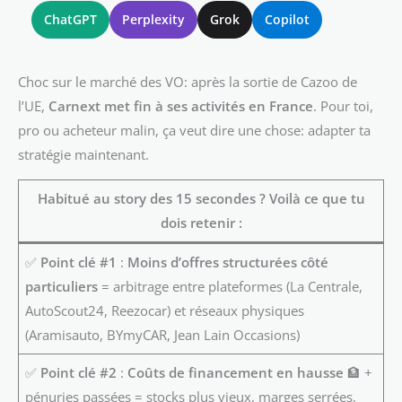
ChatGPT
Perplexity
Grok
Copilot
Choc sur le marché des VO: après la sortie de Cazoo de
l’UE,
Carnext met fin à ses activités en France
. Pour toi,
pro ou acheteur malin, ça veut dire une chose: adapter ta
stratégie maintenant.
Habitué au story des 15 secondes ? Voilà ce que tu
dois retenir :
✅
Point clé #1
:
Moins d’offres structurées côté
particuliers
= arbitrage entre plateformes (La Centrale,
AutoScout24, Reezocar) et réseaux physiques
(Aramisauto, BYmyCAR, Jean Lain Occasions)
✅
Point clé #2
:
Coûts de financement en hausse
🏦 +
pénuries passées = stocks plus vieux, marges serrées,