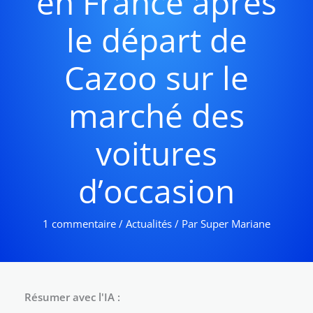
en France après
le départ de
Cazoo sur le
marché des
voitures
d’occasion
1 commentaire
/
Actualités
/ Par
Super Mariane
Résumer avec l'IA :