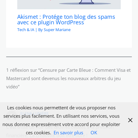
Akismet : Protége ton blog des spams
avec ce plugin WordPress
Tech & IA
| By
Super Mariane
1 réflexion sur “Censure par Carte Bleue : Comment Visa et
Mastercard sont devenus les nouveaux arbitres du jeu
vidéo”
Les cookies nous permettent de vous proposer nos
ELENA LUNIÈRE
services plus facilement. En utilisant nos services, vous
nous donnez expressément votre accord pour exploiter
C’est triste de voir des œuvres cédées à la pression
ces cookies.
En savoir plus
OK
financière. La créativité doit être libre !