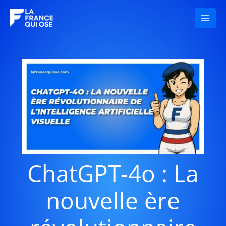
Aller
au
contenu
ChatGPT-4o : La
nouvelle ère