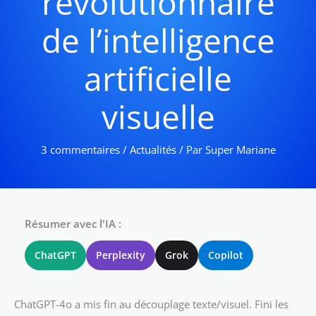
révolutionnaire
de l’intelligence
artificielle
visuelle
3 commentaires
/
Actualités
/ Par
Super Mariane
Résumer avec l'IA :
ChatGPT
Perplexity
Grok
Copilot
ChatGPT-4o a mis fin au découplage texte/visuel. Fini les