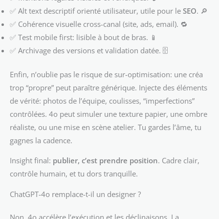
✅ Alt text descriptif orienté utilisateur, utile pour le
SEO
. 🔎
✅ Cohérence visuelle cross-canal (site, ads, email). 🔁
✅ Test mobile first: lisible à bout de bras. 📱
✅ Archivage des versions et validation datée. 🗄️
Enfin, n’oublie pas le risque de sur-optimisation: une créa
trop “propre” peut paraître générique. Injecte des éléments
de vérité: photos de l’équipe, coulisses, “imperfections”
contrôlées. 4o peut simuler une texture papier, une ombre
réaliste, ou une mise en scène atelier. Tu gardes l’âme, tu
gagnes la cadence.
Insight final:
publier, c’est prendre position
. Cadre clair,
contrôle humain, et tu dors tranquille.
ChatGPT-4o remplace-t-il un designer ?
Non. 4o accélère l’exécution et les déclinaisons. La