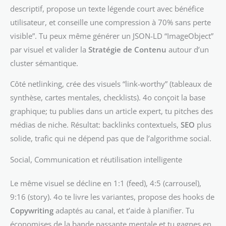
descriptif, propose un texte légende court avec bénéfice
utilisateur, et conseille une compression à 70% sans perte
visible”. Tu peux même générer un JSON-LD “ImageObject”
par visuel et valider la
Stratégie de Contenu
autour d’un
cluster sémantique.
Côté netlinking, crée des visuels “link-worthy” (tableaux de
synthèse, cartes mentales, checklists). 4o conçoit la base
graphique; tu publies dans un article expert, tu pitches des
médias de niche. Résultat: backlinks contextuels,
SEO
plus
solide, trafic qui ne dépend pas que de l’algorithme social.
Social, Communication et réutilisation intelligente
Le même visuel se décline en 1:1 (feed), 4:5 (carrousel),
9:16 (story). 4o te livre les variantes, propose des hooks de
Copywriting
adaptés au canal, et t’aide à planifier. Tu
économises de la bande passante mentale et tu gagnes en