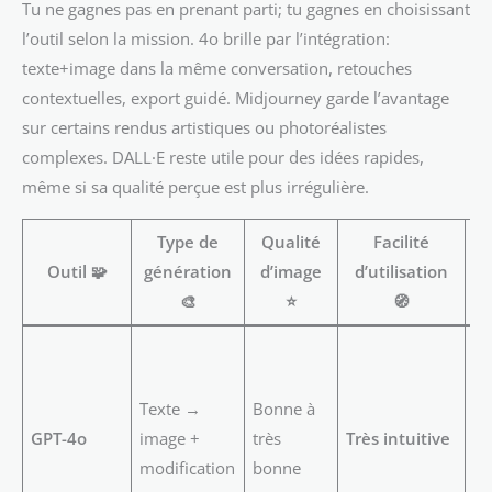
Tu ne gagnes pas en prenant parti; tu gagnes en choisissant
l’outil selon la mission. 4o brille par l’intégration:
texte+image dans la même conversation, retouches
contextuelles, export guidé. Midjourney garde l’avantage
sur certains rendus artistiques ou photoréalistes
complexes. DALL·E reste utile pour des idées rapides,
même si sa qualité perçue est plus irrégulière.
Type de
Qualité
Facilité
Ca
Outil 🧩
génération
d’image
d’utilisation
🎨
⭐
🧭
Wo
un
Texte →
Bonne à
as
GPT-4o
image +
très
Très intuitive
ma
modification
bonne
dé