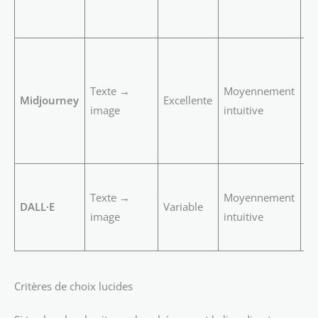
mu
fo
R
ar
Texte →
Moyennement
ha
Midjourney
Excellente
image
intuitive
g
st
po
Id
Texte →
Moyennement
ra
DALL·E
Variable
image
intuitive
cr
co
Critères de choix lucides