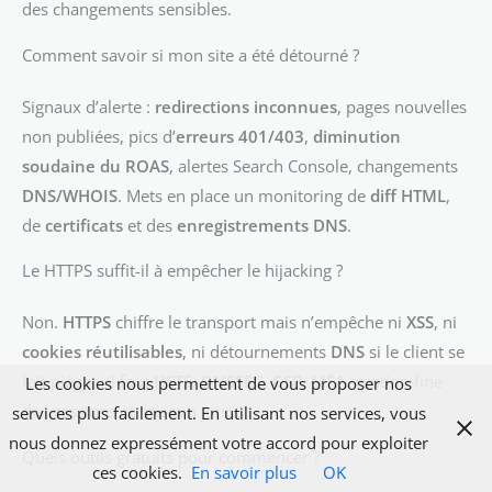
des changements sensibles.
Comment savoir si mon site a été détourné ?
Signaux d’alerte :
redirections inconnues
, pages nouvelles
non publiées, pics d’
erreurs 401/403
,
diminution
soudaine du ROAS
, alertes Search Console, changements
DNS/WHOIS
. Mets en place un monitoring de
diff HTML
,
de
certificats
et des
enregistrements DNS
.
Le HTTPS suffit-il à empêcher le hijacking ?
Non.
HTTPS
chiffre le transport mais n’empêche ni
XSS
, ni
cookies réutilisables
, ni détournements
DNS
si le client se
fait piéger. Il faut
HSTS
,
DNSSEC
,
CSP
,
MFA
, gestion fine
Les cookies nous permettent de vous proposer nos
des sessions et mises à jour.
services plus facilement. En utilisant nos services, vous
nous donnez expressément votre accord pour exploiter
Quels outils gratuits pour commencer ?
ces cookies.
En savoir plus
OK