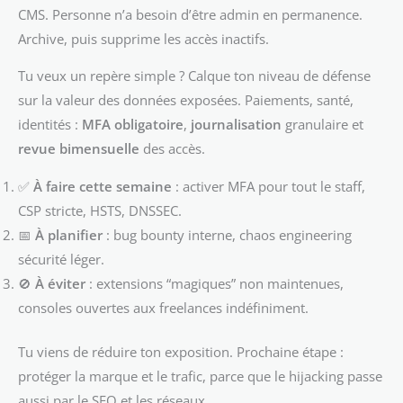
CMS. Personne n’a besoin d’être admin en permanence.
Archive, puis supprime les accès inactifs.
Tu veux un repère simple ? Calque ton niveau de défense
sur la valeur des données exposées. Paiements, santé,
identités :
MFA obligatoire
,
journalisation
granulaire et
revue bimensuelle
des accès.
✅
À faire cette semaine
: activer MFA pour tout le staff,
CSP stricte, HSTS, DNSSEC.
📅
À planifier
: bug bounty interne, chaos engineering
sécurité léger.
🚫
À éviter
: extensions “magiques” non maintenues,
consoles ouvertes aux freelances indéfiniment.
Tu viens de réduire ton exposition. Prochaine étape :
protéger la marque et le trafic, parce que le hijacking passe
aussi par le SEO et les réseaux.