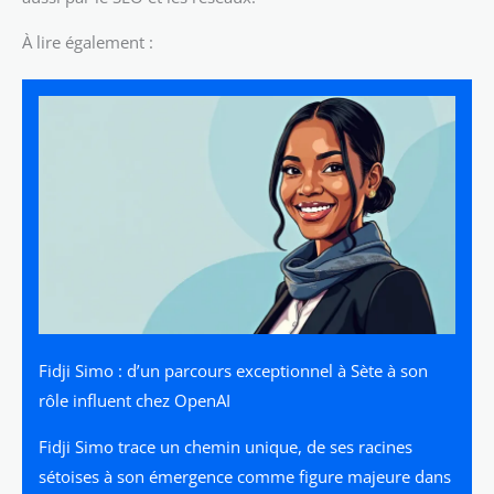
À lire également :
Fidji Simo : d’un parcours exceptionnel à Sète à son
rôle influent chez OpenAI
Fidji Simo trace un chemin unique, de ses racines
sétoises à son émergence comme figure majeure dans