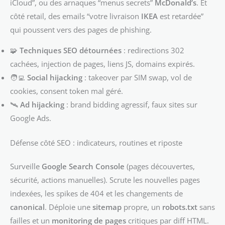
iCloud”, ou des arnaques “menus secrets”
McDonald’s
. Et
côté retail, des emails “votre livraison
IKEA
est retardée”
qui poussent vers des pages de phishing.
🧩
Techniques SEO détournées
: redirections 302
cachées, injection de pages, liens JS, domains expirés.
🧑‍💻
Social hijacking
: takeover par SIM swap, vol de
cookies, consent token mal géré.
🛰️
Ad hijacking
: brand bidding agressif, faux sites sur
Google Ads.
Défense côté SEO : indicateurs, routines et riposte
Surveille
Google Search Console
(pages découvertes,
sécurité, actions manuelles). Scrute les nouvelles pages
indexées, les spikes de 404 et les changements de
canonical
. Déploie une
sitemap
propre, un
robots.txt
sans
failles et un
monitoring de pages
critiques par diff HTML.