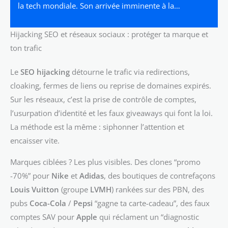
la tech mondiale. Son arrivée imminente à la…
Hijacking SEO et réseaux sociaux : protéger ta marque et
ton trafic
Le
SEO hijacking
détourne le trafic via redirections,
cloaking, fermes de liens ou reprise de domaines expirés.
Sur les réseaux, c’est la prise de contrôle de comptes,
l’usurpation d’identité et les faux giveaways qui font la loi.
La méthode est la même : siphonner l’attention et
encaisser vite.
Marques ciblées ? Les plus visibles. Des clones “promo
-70%” pour
Nike
et
Adidas
, des boutiques de contrefaçons
Louis Vuitton
(groupe
LVMH
) rankées sur des PBN, des
pubs
Coca-Cola
/
Pepsi
“gagne ta carte-cadeau”, des faux
comptes SAV pour
Apple
qui réclament un “diagnostic