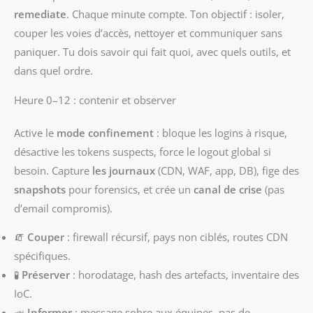
remediate
. Chaque minute compte. Ton objectif : isoler,
couper les voies d’accès, nettoyer et communiquer sans
paniquer. Tu dois savoir qui fait quoi, avec quels outils, et
dans quel ordre.
Heure 0–12 : contenir et observer
Active le
mode confinement
: bloque les logins à risque,
désactive les tokens suspects, force le logout global si
besoin. Capture
les journaux
(CDN, WAF, app, DB), fige des
snapshots
pour forensics, et crée un
canal de crise
(pas
d’email compromis).
🧯
Couper
: firewall récursif, pays non ciblés, routes CDN
spécifiques.
🧪
Préserver
: horodatage, hash des artefacts, inventaire des
IoC.
📣
Informer
: message sobre aux équipes, pas de