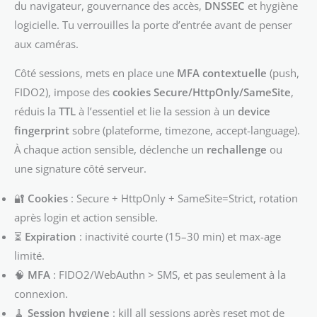
du navigateur, gouvernance des accès,
DNSSEC
et hygiène
logicielle. Tu verrouilles la porte d’entrée avant de penser
aux caméras.
Côté sessions, mets en place une
MFA contextuelle
(push,
FIDO2), impose des
cookies Secure/HttpOnly/SameSite
,
réduis la
TTL
à l’essentiel et lie la session à un
device
fingerprint
sobre (plateforme, timezone, accept-language).
À chaque action sensible, déclenche un
rechallenge
ou
une signature côté serveur.
🔐
Cookies
: Secure + HttpOnly + SameSite=Strict, rotation
après login et action sensible.
⏳
Expiration
: inactivité courte (15–30 min) et max-age
limité.
🧠
MFA
: FIDO2/WebAuthn > SMS, et pas seulement à la
connexion.
🧹
Session hygiene
: kill all sessions après reset mot de