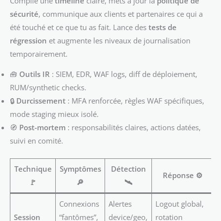
Compile une
timeline
claire, mets à jour la
politique de
sécurité
, communique aux clients et partenaires ce qui a
été touché et ce que tu as fait. Lance des
tests de
régression
et augmente les niveaux de journalisation
temporairement.
🧰
Outils IR
: SIEM, EDR, WAF logs, diff de déploiement,
RUM/synthetic checks.
🔒
Durcissement
: MFA renforcée, règles WAF spécifiques,
mode staging mieux isolé.
🧭
Post-mortem
: responsabilités claires, actions datées,
suivi en comité.
Technique
Symptômes
Détection
Réponse ⚙️
🚩
🔎
🛰️
Connexions
Alertes
Logout global,
Session
“fantômes”,
device/geo,
rotation