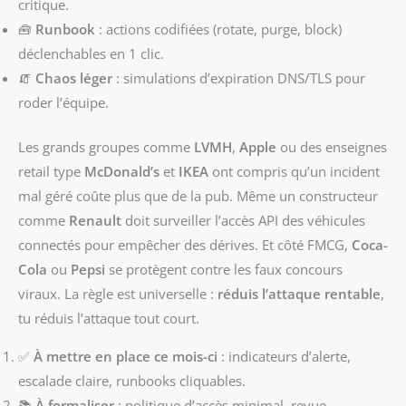
critique.
🧰
Runbook
: actions codifiées (rotate, purge, block)
déclenchables en 1 clic.
🧯
Chaos léger
: simulations d’expiration DNS/TLS pour
roder l’équipe.
Les grands groupes comme
LVMH
,
Apple
ou des enseignes
retail type
McDonald’s
et
IKEA
ont compris qu’un incident
mal géré coûte plus que de la pub. Même un constructeur
comme
Renault
doit surveiller l’accès API des véhicules
connectés pour empêcher des dérives. Et côté FMCG,
Coca-
Cola
ou
Pepsi
se protègent contre les faux concours
viraux. La règle est universelle :
réduis l’attaque rentable
,
tu réduis l’attaque tout court.
✅
À mettre en place ce mois-ci
: indicateurs d’alerte,
escalade claire, runbooks cliquables.
📚
À formaliser
: politique d’accès minimal, revue