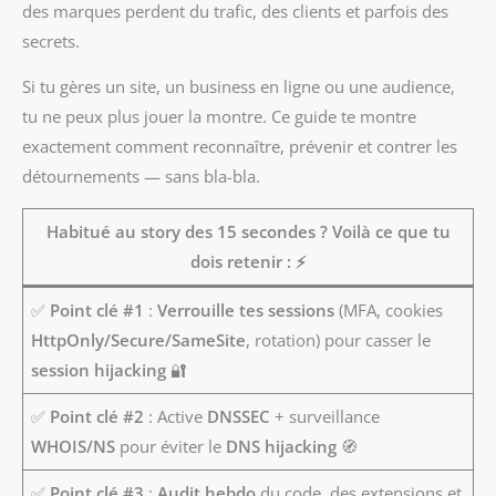
des marques perdent du trafic, des clients et parfois des
secrets.
Si tu gères un site, un business en ligne ou une audience,
tu ne peux plus jouer la montre. Ce guide te montre
exactement comment reconnaître, prévenir et contrer les
détournements — sans bla-bla.
Habitué au story des 15 secondes ? Voilà ce que tu
dois retenir :
⚡
✅
Point clé #1
:
Verrouille tes sessions
(MFA, cookies
HttpOnly/Secure/SameSite
, rotation) pour casser le
session hijacking
🔐
✅
Point clé #2
: Active
DNSSEC
+ surveillance
WHOIS/NS
pour éviter le
DNS hijacking
🧭
✅
Point clé #3
:
Audit hebdo
du code, des extensions et