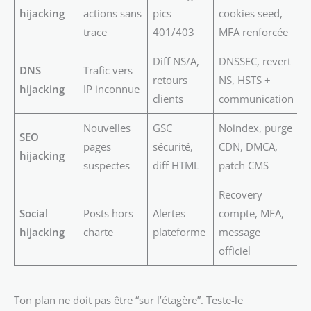
hijacking
actions sans
pics
cookies seed,
trace
401/403
MFA renforcée
Diff NS/A,
DNSSEC, revert
DNS
Trafic vers
retours
NS, HSTS +
hijacking
IP inconnue
clients
communication
Nouvelles
GSC
Noindex, purge
SEO
pages
sécurité,
CDN, DMCA,
hijacking
suspectes
diff HTML
patch CMS
Recovery
Social
Posts hors
Alertes
compte, MFA,
hijacking
charte
plateforme
message
officiel
Ton plan ne doit pas être “sur l’étagère”. Teste-le