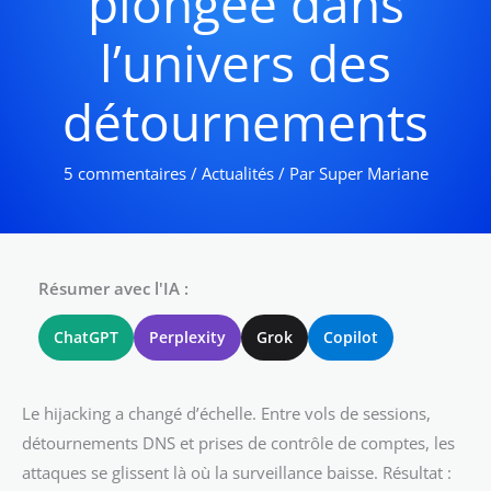
plongée dans
l’univers des
détournements
5 commentaires
/
Actualités
/ Par
Super Mariane
Résumer avec l'IA :
ChatGPT
Perplexity
Grok
Copilot
Le hijacking a changé d’échelle. Entre vols de sessions,
détournements DNS et prises de contrôle de comptes, les
attaques se glissent là où la surveillance baisse. Résultat :