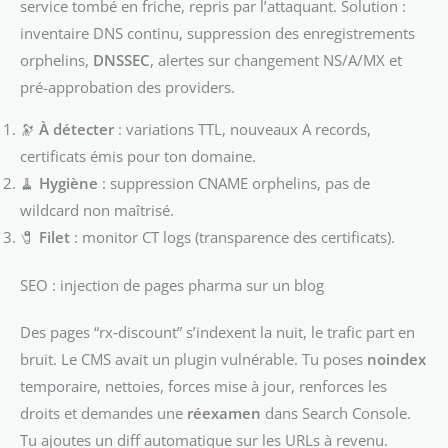
service tombé en friche, repris par l’attaquant. Solution :
inventaire DNS continu, suppression des enregistrements
orphelins,
DNSSEC
, alertes sur changement NS/A/MX et
pré-approbation des providers.
🔭
À détecter
: variations TTL, nouveaux A records,
certificats émis pour ton domaine.
🧹
Hygiène
: suppression CNAME orphelins, pas de
wildcard non maîtrisé.
🧷
Filet
: monitor CT logs (transparence des certificats).
SEO : injection de pages pharma sur un blog
Des pages “rx‑discount” s’indexent la nuit, le trafic part en
bruit. Le CMS avait un plugin vulnérable. Tu poses
noindex
temporaire, nettoies, forces mise à jour, renforces les
droits et demandes une
réexamen
dans Search Console.
Tu ajoutes un diff automatique sur les URLs à revenu.