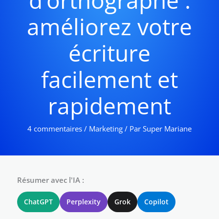
d’orthographe :
améliorez votre
écriture
facilement et
rapidement
4 commentaires
/
Marketing
/ Par
Super Mariane
Résumer avec l'IA :
ChatGPT
Perplexity
Grok
Copilot