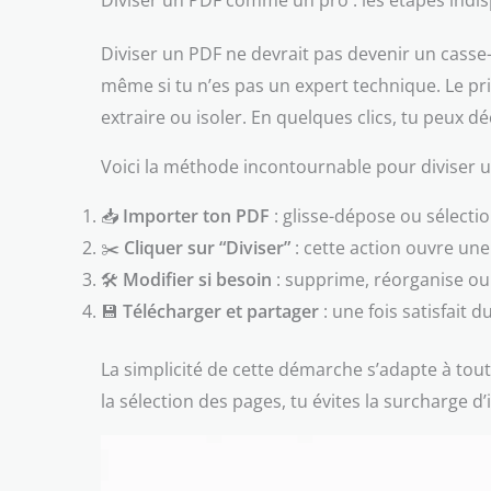
Diviser un PDF comme un pro : les étapes indis
Diviser un PDF ne devrait pas devenir un cass
même si tu n’es pas un expert technique. Le pr
extraire ou isoler. En quelques clics, tu peux d
Voici la méthode incontournable pour diviser 
📥
Importer ton PDF
: glisse-dépose ou sélectio
✂️
Cliquer sur “Diviser”
: cette action ouvre une
🛠️
Modifier si besoin
: supprime, réorganise ou 
💾
Télécharger et partager
: une fois satisfait d
La simplicité de cette démarche s’adapte à tout
la sélection des pages, tu évites la surcharge 