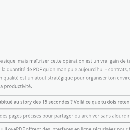
asique, mais maîtriser cette opération est un vrai gain de te
a quantité de PDF qu’on manipule aujourd’hui – contrats, f
n qualité est un atout stratégique pour organiser ton envi
a productivité.
bitué au story des 15 secondes ? Voilà ce que tu dois reteni
des pages précises pour partager ou archiver sans alourdir
 iLovePDF offrent des interfaces en ligne sécurisées pour f