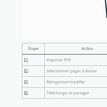
Étape
Action
1️⃣
Importer PDF
2️⃣
Sélectionner pages à diviser
3️⃣
Réorganiser/modifier
4️⃣
Télécharger et partager