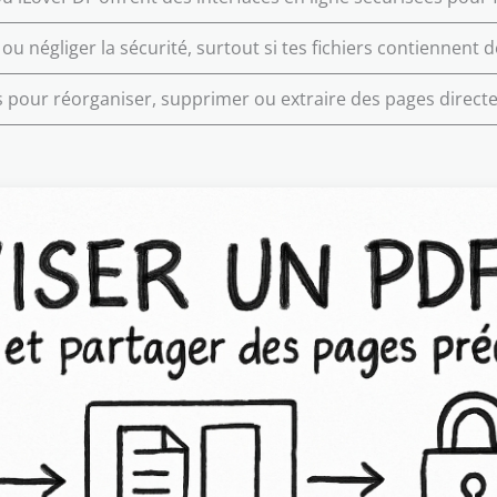
ou négliger la sécurité, surtout si tes fichiers contiennent d
es pour réorganiser, supprimer ou extraire des pages direct