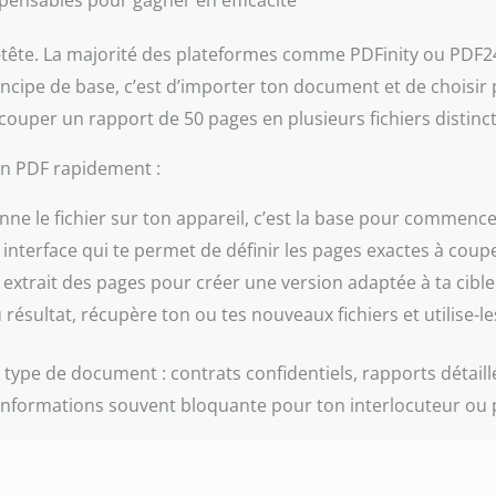
pensables pour gagner en efficacité
e-tête. La majorité des plateformes comme PDFinity ou PDF2
incipe de base, c’est d’importer ton document et de choisir
écouper un rapport de 50 pages en plusieurs fichiers distinct
un PDF rapidement :
nne le fichier sur ton appareil, c’est la base pour commence
 interface qui te permet de définir les pages exactes à cou
extrait des pages pour créer une version adaptée à ta cible
u résultat, récupère ton ou tes nouveaux fichiers et utilise-l
 type de document : contrats confidentiels, rapports détaill
d’informations souvent bloquante pour ton interlocuteur ou 