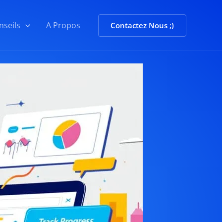
nseils
A Propos
Contactez Nous ;)