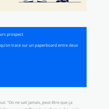
urs prospect
a qu’on trace sur un paperboard entre deux
out. “On ne sait jamais, peut-être que ça