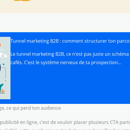
Tunnel marketing B2B : comment structurer ton parco
Le tunnel marketing B2B, ce n’est pas juste un schém
cafés. C’est le système nerveux de ta prospection…
ge, ce qui perd ton audience
publicité en ligne, c’est de vouloir placer plusieurs CTA part