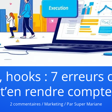
 hooks : 7 erreurs 
t’en rendre compte
2 commentaires
/
Marketing
/ Par
Super Mariane