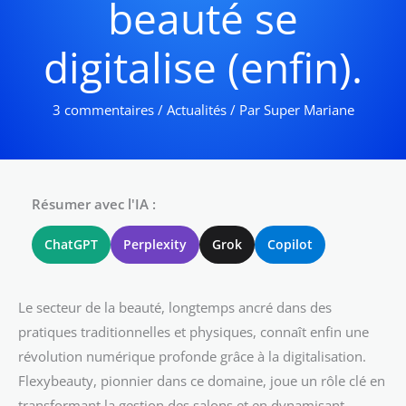
beauté se
digitalise (enfin).
3 commentaires
/
Actualités
/ Par
Super Mariane
Résumer avec l'IA :
ChatGPT
Perplexity
Grok
Copilot
Le secteur de la beauté, longtemps ancré dans des
pratiques traditionnelles et physiques, connaît enfin une
révolution numérique profonde grâce à la digitalisation.
Flexybeauty, pionnier dans ce domaine, joue un rôle clé en
transformant la gestion des salons et en dynamisant