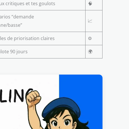
ux critiques et tes goulots
🧠
narios “demande
📈
ne/basse”
es de priorisation claires
⚙️
ilote 90 jours
🌍