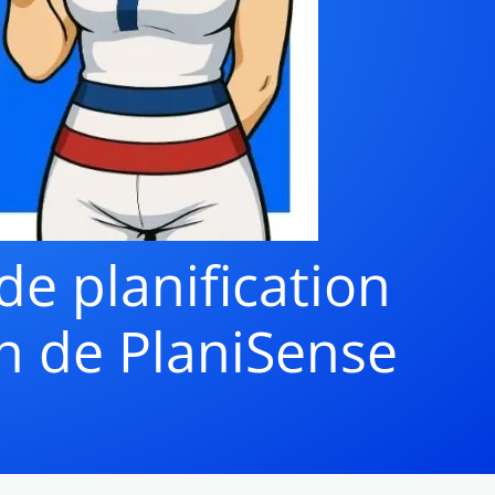
de planification
on de PlaniSense