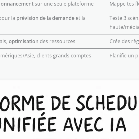
ordonnancement
sur une seule plateforme
Mappe tes fl
 pour la
prévision de la demande
et la
Teste 3 scé
haute/média
ais,
optimisation
des ressources
Crée des règl
mériques/Asie, clients grands comptes
Planifie un p