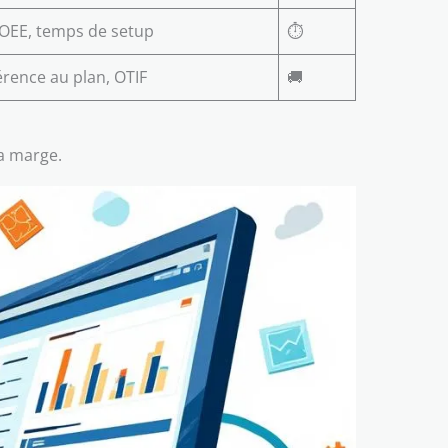
OEE, temps de setup
⏱️
rence au plan, OTIF
🚚
la marge.