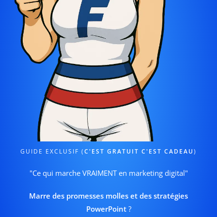
GUIDE EXCLUSIF (
C'EST GRATUIT C'EST CADEAU
)
"Ce qui marche VRAIMENT en marketing digital"
Marre des promesses molles et des stratégies
PowerPoint
?