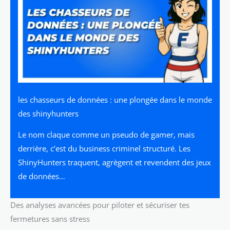
les chasseurs de données : une plongée dans le monde
des shinyhunters
Le nom claque comme un pseudo de gamer, mais
derrière, c’est du business criminel structuré. Les
ShinyHunters traquent, agrègent et revendent des jeux
de données…
Des analyses avancées pour piloter et sécuriser tes
fermetures sans stress