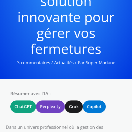
solution
innovante pour
gérer vos
fermetures
3 commentaires
/
Actualités
/ Par
Super Mariane
Résumer avec l'IA :
ChatGPT
Perplexity
Grok
Copilot
Dans un univers professionnel où la gestion des