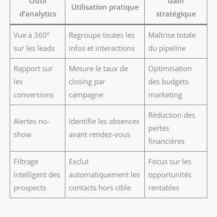
Outil
Gain
Utilisation pratique
d’analytics
stratégique
Vue à 360º
Regroupe toutes les
Maîtrise totale
sur les leads
infos et interactions
du pipeline
Rapport sur
Mesure le taux de
Optimisation
les
closing par
des budgets
conversions
campagne
marketing
Réduction des
Alertes no-
Identifie les absences
pertes
show
avant rendez-vous
financières
Filtrage
Exclut
Focus sur les
intelligent des
automatiquement les
opportunités
prospects
contacts hors cible
rentables