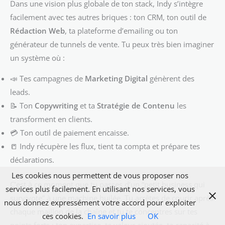
Dans une vision plus globale de ton stack, Indy s’intègre
facilement avec tes autres briques : ton CRM, ton outil de
Rédaction Web
, ta plateforme d’emailing ou ton
générateur de tunnels de vente. Tu peux très bien imaginer
un système où :
📣 Tes campagnes de
Marketing Digital
génèrent des
leads.
📝 Ton
Copywriting
et ta
Stratégie de Contenu
les
transforment en clients.
💳 Ton outil de paiement encaisse.
📒 Indy récupère les flux, tient ta compta et prépare tes
déclarations.
Les cookies nous permettent de vous proposer nos
C’est à ce moment que tu passes d’un “petit business qui
services plus facilement. En utilisant nos services, vous
survivote” à une machine huilée. Tu arrêtes de courir après
nous donnez expressément votre accord pour exploiter
chaque maillon de la chaîne et tu te concentres sur tes
ces cookies.
En savoir plus
OK