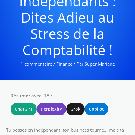
Indépendants :
Dites Adieu au
Stress de la
Comptabilité !
1 commentaire
/
Finance
/ Par
Super Mariane
Résumer avec l'IA :
ChatGPT
Perplexity
Grok
Copilot
Tu bosses en indépendant, ton business tourne… mais ta