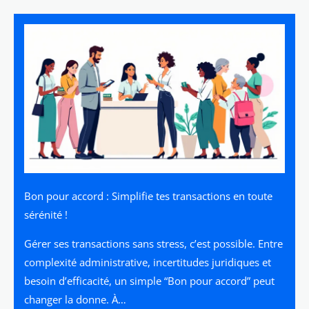
Bon pour accord : Simplifie tes transactions en toute
sérénité !
Gérer ses transactions sans stress, c’est possible. Entre
complexité administrative, incertitudes juridiques et
besoin d’efficacité, un simple “Bon pour accord” peut
changer la donne. À…