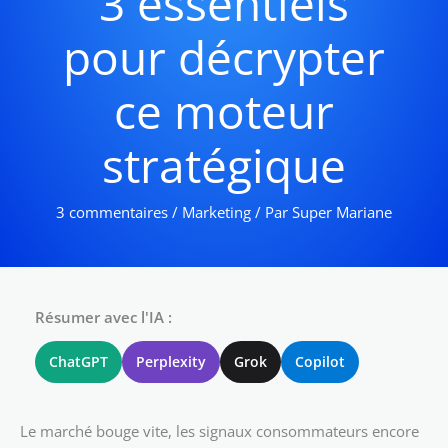
3 essentiels
pour décrypter
ce moteur
stratégique
3 commentaires
/
Marketing
/ Par
Super Mariane
Résumer avec l'IA :
ChatGPT
Perplexity
Grok
Copilot
Le marché bouge vite, les signaux consommateurs encore