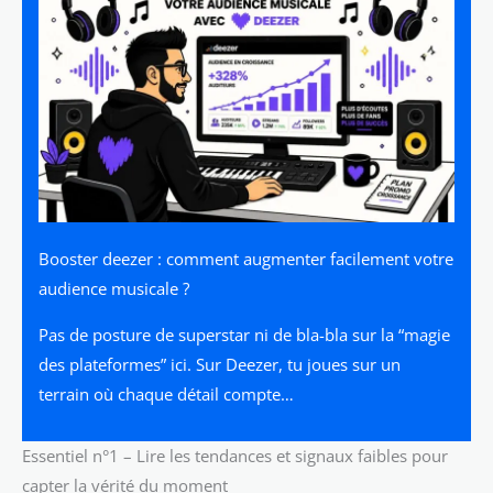
Booster deezer : comment augmenter facilement votre
audience musicale ?
Pas de posture de superstar ni de bla-bla sur la “magie
des plateformes” ici. Sur Deezer, tu joues sur un
terrain où chaque détail compte…
Essentiel n°1 – Lire les tendances et signaux faibles pour
capter la vérité du moment