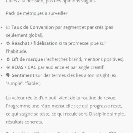
utiles à la décision, pas des opinions vagues.
Pack de métriques à surveiller
📈
Taux de Conversion
par segment et par créa (pas
seulement global).
🔁
Réachat / fidélisation
si ta promesse joue sur
l’habitude.
🧲
Lift de marque
(recherches brand, mentions positives).
🎯
ROAS / CAC
par audience et par angle créatif.
🗣️
Sentiment
sur des termes clés liés à ton insight (ex.
“simple”, “fiable”).
La valeur réelle d’un outil vient de ta routine de revue.
Programme une rétro mensuelle : ce qui progresse reste,
ce qui stagne se teste, ce qui recule sort. Discipline simple,
résultats concrets.