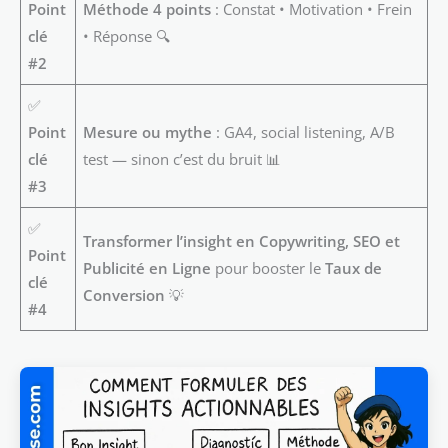
Point
Méthode 4 points
: Constat • Motivation • Frein
clé
• Réponse 🔍
#2
✅
Point
Mesure ou mythe
: GA4, social listening, A/B
clé
test — sinon c’est du bruit 📊
#3
✅
Transformer l’insight en Copywriting, SEO et
Point
Publicité en Ligne
pour booster le
Taux de
clé
Conversion
💡
#4