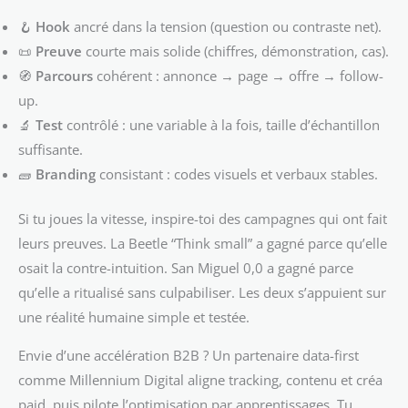
🪝
Hook
ancré dans la tension (question ou contraste net).
📜
Preuve
courte mais solide (chiffres, démonstration, cas).
🧭
Parcours
cohérent : annonce → page → offre → follow-
up.
🔬
Test
contrôlé : une variable à la fois, taille d’échantillon
suffisante.
🧱
Branding
consistant : codes visuels et verbaux stables.
Si tu joues la vitesse, inspire-toi des campagnes qui ont fait
leurs preuves. La Beetle “Think small” a gagné parce qu’elle
osait la contre-intuition. San Miguel 0,0 a gagné parce
qu’elle a ritualisé sans culpabiliser. Les deux s’appuient sur
une réalité humaine simple et testée.
Envie d’une accélération B2B ? Un partenaire data-first
comme Millennium Digital aligne tracking, contenu et créa
paid, puis pilote l’optimisation par apprentissages. Tu