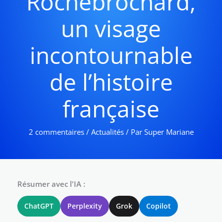
Rochebrochard,
un visage
incontournable
de l’histoire
française
2 commentaires
/
Actualités
/ Par
Super Mariane
Résumer avec l'IA :
ChatGPT
Perplexity
Grok
Copilot