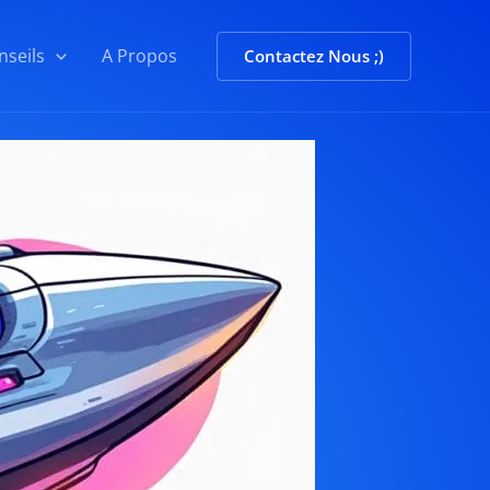
nseils
A Propos
Contactez Nous ;)