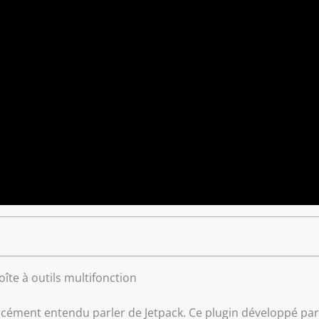
oîte à outils multifonction
forcément entendu parler de Jetpack. Ce plugin développé pa