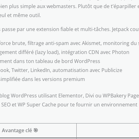
bien plus simple aux webmasters. Plutôt que de t’éparpiller en
eul et même outil.
s passe par une extension fiable et multi-tâches. Jetpack co
force brute, filtrage anti-spam avec Akismet, monitoring du 
gement différé (lazy load), intégration CDN avec Photon
ctement dans ton tableau de bord WordPress
ok, Twitter, LinkedIn, automatisation avec Publicize
simplifiée dans les versions premium
 WordPress utilisant Elementor, Divi ou WPBakery Page Buil
st SEO et WP Super Cache pour te fournir un environnement 
Avantage clé 🎯