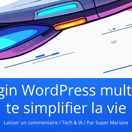
ugin WordPress mult
te simplifier la vie
Laisser un commentaire
/
Tech & IA
/ Par
Super Mariane