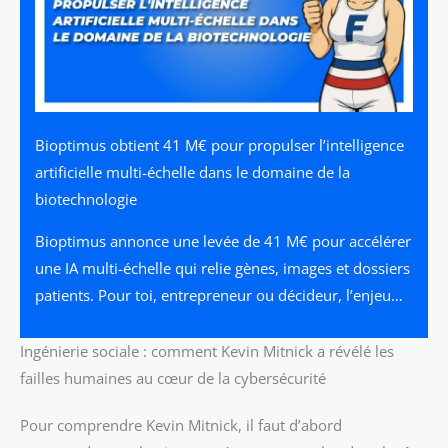
Bioptimus obtient 41 M€ pour propulser l’intelligence
artificielle multi-échelle dans le domaine de la
biotechnologie
Bioptimus annonce une levée de 41 M€ pour accélérer
une IA multi-échelle qui relie gènes, images et dossiers
patients. Pour toi, entrepreneur ou décideur, l’enjeu…
Ingénierie sociale : comment Kevin Mitnick a révélé les
failles humaines au cœur de la cybersécurité
Pour comprendre Kevin Mitnick, il faut d’abord