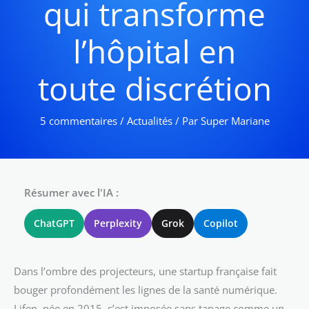
qui transforme
l’hôpital en
toute discrétion
5 commentaires
/
Actualités
/ Par
Super Mariane
Résumer avec l'IA :
ChatGPT
Perplexity
Grok
Copilot
Dans l’ombre des projecteurs, une startup française fait
bouger profondément les lignes de la santé numérique.
Lifen, née en 2015, s’est imposée sans tapage comme un