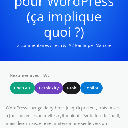
pour WordPress
(ça implique
quoi ?)
2 commentaires
/
Tech & IA
/ Par
Super Mariane
Résumer avec l'IA :
ChatGPT
Perplexity
Grok
Copilot
WordPress change de rythme. Jusqu’à présent, trois mises
à jour majeures annuelles rythmaient l’évolution de l’outil,
mais désormais, elle se limitera à une seule version