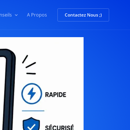
nseils
A Propos
Contactez Nous ;)