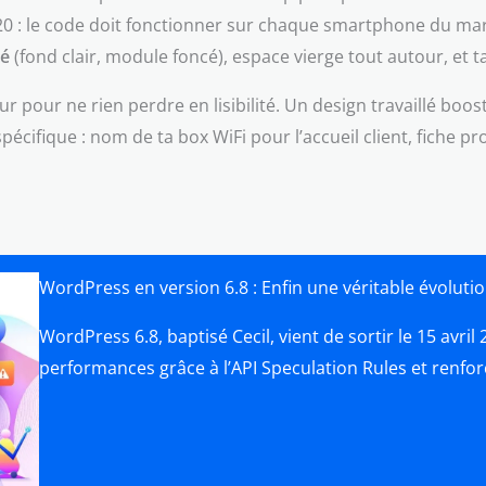
020 : le code doit fonctionner sur chaque smartphone du ma
vé
(fond clair, module foncé), espace vierge tout autour, et ta
ur pour ne rien perdre en lisibilité. Un design travaillé booste
pécifique : nom de ta box WiFi pour l’accueil client, fiche p
WordPress en version 6.8 : Enfin une véritable évolutio
WordPress 6.8, baptisé Cecil, vient de sortir le 15 avri
performances grâce à l’API Speculation Rules et renfo