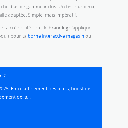
rché, bas de gamme inclus. Un test sur deux,
ille adaptée. Simple, mais impératif.
 ta crédibilité : oui, le
branding
s’applique
roduit pour ta
borne interactive magasin
ou
n ?
l 2025. Entre affinement des blocs, boost de
rcement de la…