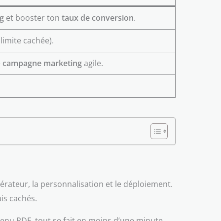
g
et booster ton
taux de conversion
.
limite cachée).
e
campagne marketing
agile.
générateur, la personnalisation et le déploiement.
is cachés.
enu PDF, tout se fait en moins d’une minute.