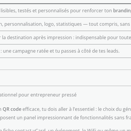
e lisibles, testés et personnalisés pour renforcer ton
brandin
n, personnalisation, logo, statistiques — tout compris, sans 
 la destination après impression : indispensable pour tout
: une campagne ratée et tu passes à côté de tes leads.
rationnel pour entrepreneur pressé
un
QR code
efficace, tu dois aller à l’essentiel : le choix du 
roposent un panel impressionnant de fonctionnalités sans fra
ne fiche contact vCard, un événement, le WiFi ou même un m