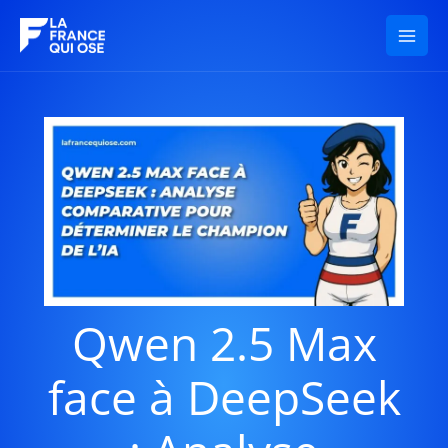
Aller
au
contenu
Qwen 2.5 Max
face à DeepSeek