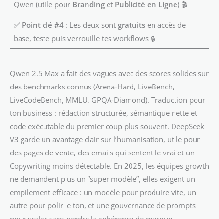
Qwen (utile pour
Branding
et
Publicité en Ligne
) 🎬
✅
Point clé #4
: Les deux sont
gratuits
en accès de
base, teste puis verrouille tes workflows 🔒
Qwen 2.5 Max a fait des vagues avec des scores solides sur
des benchmarks connus (Arena-Hard, LiveBench,
LiveCodeBench, MMLU, GPQA-Diamond). Traduction pour
ton business : rédaction structurée, sémantique nette et
code exécutable du premier coup plus souvent. DeepSeek
V3 garde un avantage clair sur l’humanisation, utile pour
des pages de vente, des emails qui sentent le vrai et un
Copywriting moins détectable. En 2025, les équipes growth
ne demandent plus un “super modèle”, elles exigent un
empilement efficace : un modèle pour produire vite, un
autre pour polir le ton, et une gouvernance de prompts
pour scaler sans perdre la cohérence de marque.