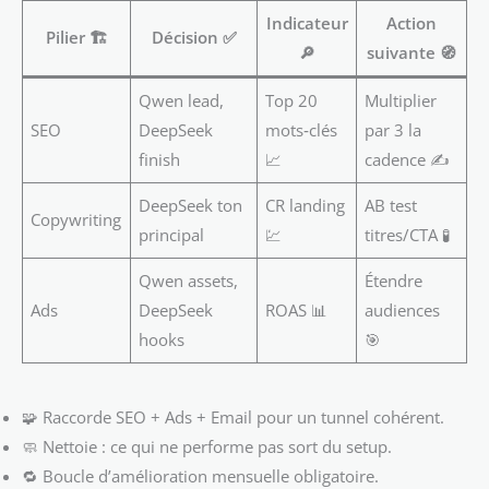
Indicateur
Action
Pilier 🏗️
Décision ✅
🔎
suivante 🧭
Qwen lead,
Top 20
Multiplier
SEO
DeepSeek
mots‑clés
par 3 la
finish
📈
cadence ✍️
DeepSeek ton
CR landing
AB test
Copywriting
principal
💹
titres/CTA 🧪
Qwen assets,
Étendre
Ads
DeepSeek
ROAS 📊
audiences
hooks
🎯
🧩 Raccorde SEO + Ads + Email pour un tunnel cohérent.
🧼 Nettoie : ce qui ne performe pas sort du setup.
🔁 Boucle d’amélioration mensuelle obligatoire.