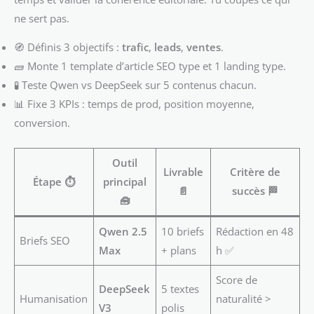
ne sert pas.
🧭 Définis 3 objectifs :
trafic
,
leads
,
ventes
.
🧱 Monte 1 template d’article SEO type et 1 landing type.
🧪 Teste Qwen vs DeepSeek sur 5 contenus chacun.
📊 Fixe 3 KPIs : temps de prod, position moyenne,
conversion.
Outil
Livrable
Critère de
Étape ⏱️
principal
📄
succès 🏁
🧰
Qwen 2.5
10 briefs
Rédaction en 48
Briefs SEO
Max
+ plans
h ✅
Score de
DeepSeek
5 textes
Humanisation
naturalité >
V3
polis