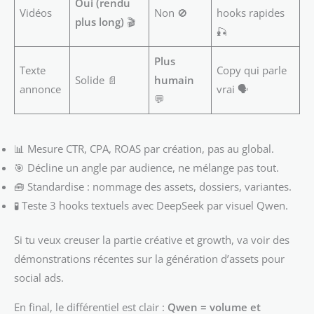
Oui (rendu
Vidéos
Non 🚫
hooks rapides
plus long)
🎬
🎣
Plus
Texte
Copy qui parle
Solide 📄
humain
annonce
vrai 🗣️
💬
📊 Mesure CTR, CPA, ROAS par création, pas au global.
🎯 Décline un angle par audience, ne mélange pas tout.
🧰 Standardise : nommage des assets, dossiers, variantes.
🧪 Teste 3 hooks textuels avec DeepSeek par visuel Qwen.
Si tu veux creuser la partie créative et growth, va voir des
démonstrations récentes sur la génération d’assets pour
social ads.
En final, le différentiel est clair :
Qwen = volume et