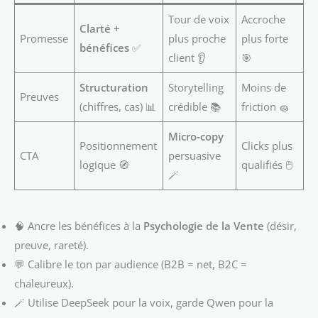
Tour de voix
Accroche
Clarté +
Promesse
plus proche
plus forte
bénéfices
✅
client 👂
🎯
Structuration
Storytelling
Moins de
Preuves
(chiffres, cas) 📊
crédible 📚
friction 🧽
Micro‑copy
Positionnement
Clicks plus
CTA
persuasive
logique 🧭
qualifiés 🖱️
🪄
🧠 Ancre les bénéfices à la
Psychologie de la Vente
(désir,
preuve, rareté).
💬 Calibre le ton par audience (B2B = net, B2C =
chaleureux).
🪄 Utilise DeepSeek pour la voix, garde Qwen pour la