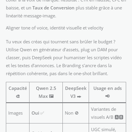
baisse, et un
Taux de Conversion
plus stable grâce à une
linéarité message‑image.
Aligner tone of voice, identité visuelle et velocity
Tu veux des créas qui tournent sans brûler le budget ?
Utilise Qwen en générateur d’assets, plug un DAM pour
classer, puis DeepSeek pour humaniser les scriptes vidéo
et les textes d’annonces. Le Branding s’ancre dans la
répétition cohérente, pas dans le one‑shot brillant.
Capacité
Qwen 2.5
DeepSeek
Usage en ads
🎨
Max 🖼️
V3 ✒️
📢
Variantes de
Images
Oui
✅
Non 🚫
visuels A/B 🅰️🅱️
UGC simulé,