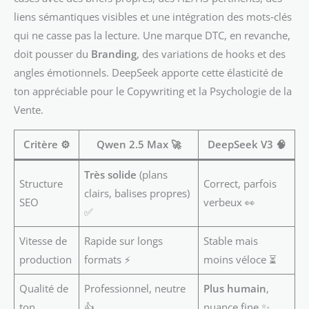
liens sémantiques visibles et une intégration des mots‑clés
qui ne casse pas la lecture. Une marque DTC, en revanche,
doit pousser du
Branding
, des variations de hooks et des
angles émotionnels. DeepSeek apporte cette élasticité de
ton appréciable pour le Copywriting et la Psychologie de la
Vente.
Critère ⚙️
Qwen 2.5 Max 🚀
DeepSeek V3 🧠
Très solide
(plans
Structure
Correct, parfois
clairs, balises propres)
SEO
verbeux 👀
✅
Vitesse de
Rapide sur longs
Stable mais
production
formats ⚡
moins véloce ⏳
Qualité de
Professionnel, neutre
Plus humain
,
ton
👍
nuance fine ✨