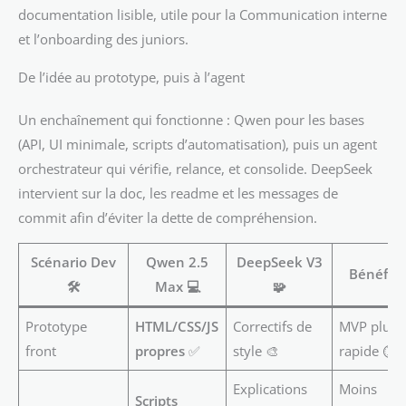
documentation lisible, utile pour la Communication interne
et l’onboarding des juniors.
De l’idée au prototype, puis à l’agent
Un enchaînement qui fonctionne : Qwen pour les bases
(API, UI minimale, scripts d’automatisation), puis un agent
orchestrateur qui vérifie, relance, et consolide. DeepSeek
intervient sur la doc, les readme et les messages de
commit afin d’éviter la dette de compréhension.
Scénario Dev
Qwen 2.5
DeepSeek V3
Bénéfice
🛠️
Max 💻
🧩
Prototype
HTML/CSS/JS
Correctifs de
MVP plus
front
propres
✅
style 🎨
rapide ⏱️
Explications
Moins
Scripts