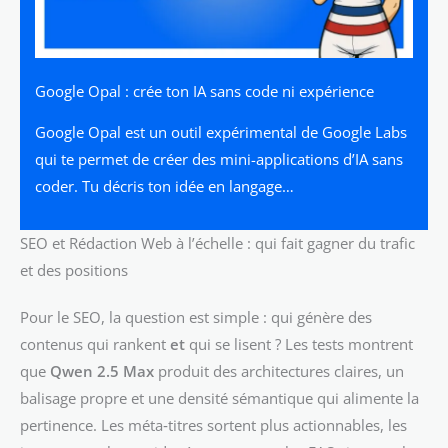
Google Opal : crée ton IA sans code ni expérience
Google Opal est un outil expérimental de Google Labs
qui te permet de créer des mini-applications d’IA sans
coder. Tu décris ton idée en langage…
SEO et Rédaction Web à l’échelle : qui fait gagner du trafic
et des positions
Pour le SEO, la question est simple : qui génère des
contenus qui rankent
et
qui se lisent ? Les tests montrent
que
Qwen 2.5 Max
produit des architectures claires, un
balisage propre et une densité sémantique qui alimente la
pertinence. Les méta‑titres sortent plus actionnables, les