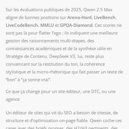
Sur les évaluations publiques de 2025, Qwen 2.5 Max
aligne de bonnes positions sur
Arena‑Hard
,
LiveBench
,
LiveCodeBench
,
MMLU
et
GPQA‑Diamond
. Ces scores ne
sont pas là pour flatter l’ego : ils indiquent une meilleure
gestion des raisonnements multi‑étapes, des
connaissances académiques et de la synthèse utile en
Stratégie de Contenu. DeepSeek V3, lui, reste plus
convaincant sur la restitution du ton, la cohérence
stylistique et la micro‑rhétorique qui fait passer un texte de
“bon” à “ça sonne vrai”.
Ce que ça change pour un site éditeur, une DTC, ou une
agence
Un éditeur de sites qui vit du SEO a besoin de vitesse, de
structure et d’optimisation on‑page fiable. Qwen coche ces
cases avec des briefs propres, des H2/H3 pertinents, des