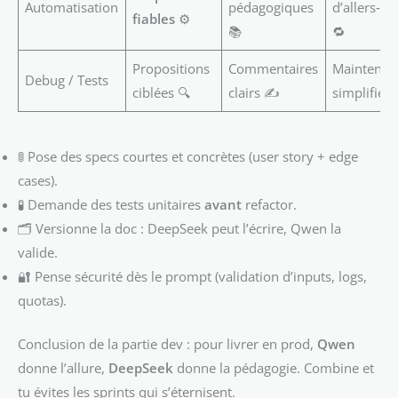
Automatisation
pédagogiques
d’allers‑re
fiables
⚙️
📚
🔁
Propositions
Commentaires
Maintenan
Debug / Tests
ciblées 🔍
clairs ✍️
simplifiée 
🚦 Pose des specs courtes et concrètes (user story + edge
cases).
🧪 Demande des tests unitaires
avant
refactor.
🗂️ Versionne la doc : DeepSeek peut l’écrire, Qwen la
valide.
🔐 Pense sécurité dès le prompt (validation d’inputs, logs,
quotas).
Conclusion de la partie dev : pour livrer en prod,
Qwen
donne l’allure,
DeepSeek
donne la pédagogie. Combine et
tu évites les sprints qui s’éternisent.