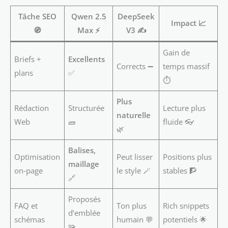
Tâche SEO
Qwen 2.5
DeepSeek
Impact 📈
🧭
Max ⚡
V3 ✍️
Gain de
Briefs +
Excellents
Corrects ➖
temps massif
plans
✅
⏱️
Plus
Rédaction
Structurée
Lecture plus
naturelle
Web
🧱
fluide 👓
🌿
Balises,
Optimisation
Peut lisser
Positions plus
maillage
on‑page
le style 🪄
stables 🧗
🔗
Proposés
FAQ et
Ton plus
Rich snippets
d’emblée
schémas
humain 💬
potentiels 🌟
🧩