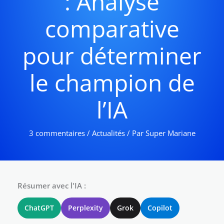
: Analyse
comparative
pour déterminer
le champion de
l’IA
3 commentaires
/
Actualités
/ Par
Super Mariane
Résumer avec l'IA :
ChatGPT
Perplexity
Grok
Copilot