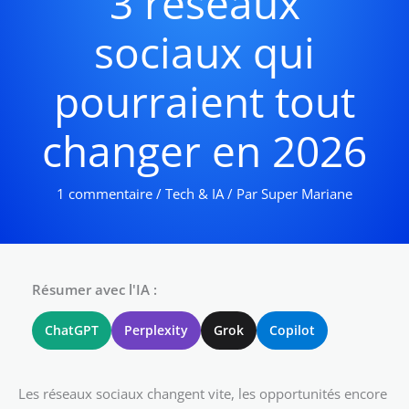
3 réseaux
sociaux qui
pourraient tout
changer en 2026
1 commentaire
/
Tech & IA
/ Par
Super Mariane
Résumer avec l'IA :
ChatGPT
Perplexity
Grok
Copilot
Les réseaux sociaux changent vite, les opportunités encore