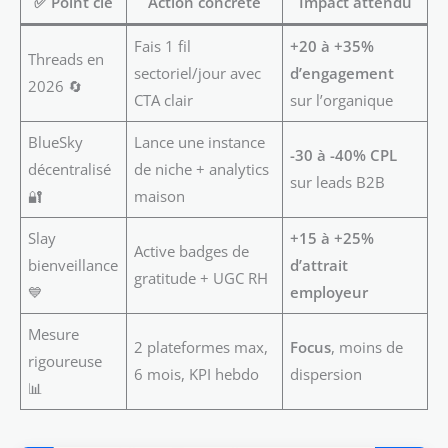
✅ Point clé
Action concrète
Impact attendu
Fais 1 fil
+20 à +35%
Threads en
sectoriel/jour avec
d’engagement
2026 🔄
CTA clair
sur l’organique
BlueSky
Lance une instance
-30 à -40% CPL
décentralisé
de niche + analytics
sur leads B2B
🔐
maison
Slay
+15 à +25%
Active badges de
bienveillance
d’attrait
gratitude + UGC RH
💙
employeur
Mesure
2 plateformes max,
Focus
, moins de
rigoureuse
6 mois, KPI hebdo
dispersion
📊