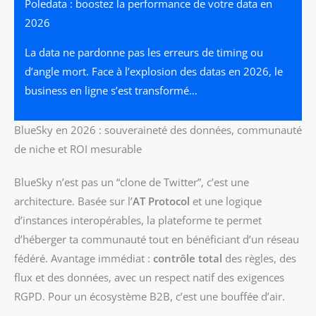
Poledata : boostez la performance de votre data en
2026
La data ne pardonne pas les erreurs de timing ou
d’angle mort. Face à l’explosion des datas en 2026, le
business en ligne s’est transformé…
BlueSky en 2026 : souveraineté des données, communauté
de niche et ROI mesurable
BlueSky n’est pas un “clone de Twitter”, c’est une
architecture. Basée sur l’
AT Protocol
et une logique
d’instances interopérables, la plateforme te permet
d’héberger ta communauté tout en bénéficiant d’un réseau
fédéré. Avantage immédiat :
contrôle total
des règles, des
flux et des données, avec un respect natif des exigences
RGPD. Pour un écosystème B2B, c’est une bouffée d’air.