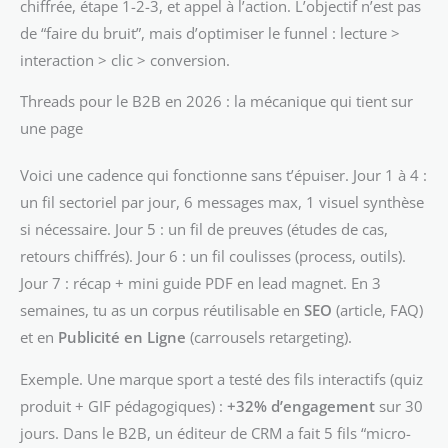
chiffrée, étape 1-2-3, et appel à l’action. L’objectif n’est pas
de “faire du bruit”, mais d’optimiser le funnel : lecture >
interaction > clic > conversion.
Threads pour le B2B en 2026 : la mécanique qui tient sur
une page
Voici une cadence qui fonctionne sans t’épuiser. Jour 1 à 4 :
un fil sectoriel par jour, 6 messages max, 1 visuel synthèse
si nécessaire. Jour 5 : un fil de preuves (études de cas,
retours chiffrés). Jour 6 : un fil coulisses (process, outils).
Jour 7 : récap + mini guide PDF en lead magnet. En 3
semaines, tu as un corpus réutilisable en
SEO
(article, FAQ)
et en
Publicité en Ligne
(carrousels retargeting).
Exemple. Une marque sport a testé des fils interactifs (quiz
produit + GIF pédagogiques) :
+32% d’engagement
sur 30
jours. Dans le B2B, un éditeur de CRM a fait 5 fils “micro-