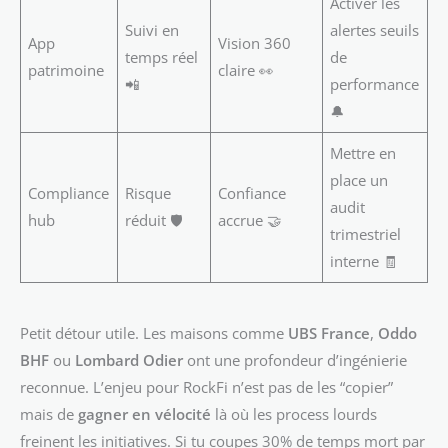
Activer les
Suivi en
alertes seuils
App
Vision 360
temps réel
de
patrimoine
claire 👀
📲
performance
🔔
Mettre en
place un
Compliance
Risque
Confiance
audit
hub
réduit 🛡️
accrue 🤝
trimestriel
interne 🧾
Petit détour utile. Les maisons comme
UBS France
,
Oddo
BHF
ou
Lombard Odier
ont une profondeur d’ingénierie
reconnue. L’enjeu pour RockFi n’est pas de les “copier”
mais de
gagner en vélocité
là où les process lourds
freinent les initiatives. Si tu coupes 30% de temps mort par