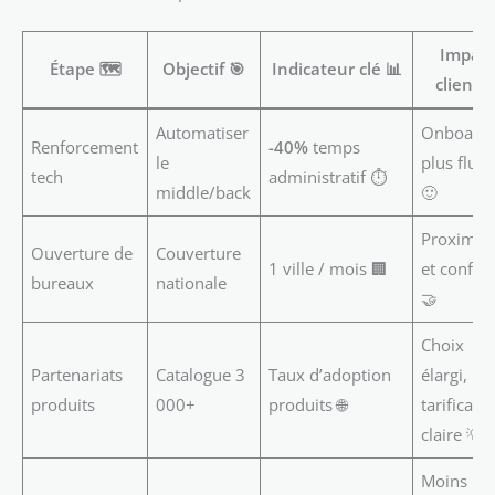
Impact
Étape 🗺️
Objectif 🎯
Indicateur clé 📊
client 
Automatiser
Onboardi
Renforcement
-40%
temps
le
plus fluid
tech
administratif ⏱️
middle/back
🙂
Proximit
Ouverture de
Couverture
1 ville / mois 🏢
et confia
bureaux
nationale
🤝
Choix
Partenariats
Catalogue 3
Taux d’adoption
élargi,
produits
000+
produits 🌐
tarificati
claire 💡
Moins