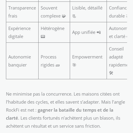
Transparence
Souvent
Lisible, détaillé
Confiance
frais
complexe 🧩
📃
durable 🤝
Expérience
Hétérogène
Autonomie
App unifiée 📲
digitale
📟
et clarté 👀
Conseil
Autonomie
Process
Empowerment
adapté
banquier
rigides 🧱
🎯
rapidement
🛠️
Ne minimise pas la concurrence. Les maisons citées ont
l’habitude des cycles, et elles savent s’adapter. Mais l’angle
RockFi est net :
gagner la bataille du temps et de la
clarté
. Les clients fortunés n’achètent plus un blason, ils
achètent un résultat et un service sans friction.