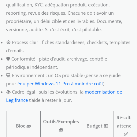
qualification, KYC, adéquation produit, exécution,
reporting, revue des risques. Chacune doit avoir un
propriétaire, un délai cible et des livrables. Documente,
versionne, audite. Si c’est écrit, c’est pilotable.
🧭 Process clair : fiches standardisées, checklists, templates
d’emails.
🛡️ Conformité : piste d’audit, archivage, contrôle
périodique indépendant.
💻 Environnement : un OS pro stable (pense à ce guide
pour
équiper Windows 11 Pro à moindre coût
).
📚 Cadre légal : suis les évolutions, la
modernisation de
Legifrance
t’aide à rester à jour.
Résultat
Outils/Exemples
Bloc 🧱
Budget 💶
attendu
🧰
✅