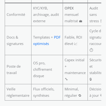
KYC/KYB,
OPEX
Audit
Conformité
archivage, audit
mensuel
sans
externe
maîtrisé 💼
stress 🧾
Cycle de
Docs &
Templates +
PDF
Faible, ROI
signature
signatures
optimisés
élevé 📈
raccourci
⏱️
Capex initial
Sécurité
OS pro,
Poste de
+
et
chiffrement
travail
maintenance
stabilité
disque
🔧
🔒
Veille
Flux officiels,
Minimal,
Décisions
réglementaire
synthèses
régulier 🔁
à jour 🗞️