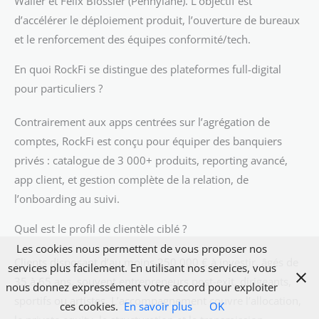
Waller et Félix Blossier (Pennylane). L’objectif est
d’accélérer le déploiement produit, l’ouverture de bureaux
et le renforcement des équipes conformité/tech.
En quoi RockFi se distingue des plateformes full-digital
pour particuliers ?
Contrairement aux apps centrées sur l’agrégation de
comptes, RockFi est conçu pour équiper des banquiers
privés : catalogue de 3 000+ produits, reporting avancé,
app client, et gestion complète de la relation, de
l’onboarding au suivi.
Quel est le profil de clientèle ciblé ?
Les cookies nous permettent de vous proposer nos
Clients disposant d’au moins 250 000 € à investir, âgés de
services plus facilement. En utilisant nos services, vous
35 à 65 ans, souvent entrepreneurs post-exit, dirigeants,
nous donnez expressément votre accord pour exploiter
sportifs ou artistes. L’accompagnement couvre l’allocation,
ces cookies.
En savoir plus
OK