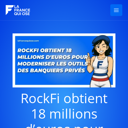
Aller
au
contenu
RockFi obtient
18 millions