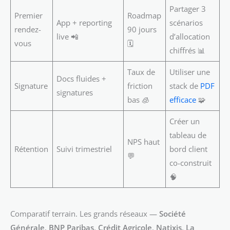
Partager 3
Premier
Roadmap
App + reporting
scénarios
rendez-
90 jours
live 📲
d’allocation
vous
🗓️
chiffrés 📊
Taux de
Utiliser une
Docs fluides +
Signature
friction
stack de
PDF
signatures
bas 🧊
efficace
🧩
Créer un
tableau de
NPS haut
Rétention
Suivi trimestriel
bord client
💬
co-construit
🧠
Comparatif terrain. Les grands réseaux —
Société
Générale
,
BNP Paribas
,
Crédit Agricole
,
Natixis
,
La