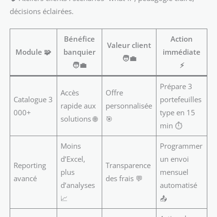
décisions éclairées.
Bénéfice
Action
Valeur client
Module 🧩
banquier
immédiate
🧑‍💼
🧑‍💼
⚡
Prépare 3
Accès
Offre
Catalogue 3
portefeuilles
rapide aux
personnalisée
000+
type en 15
solutions 🌐
🎯
min ⏱️
Moins
Programmer
d’Excel,
un envoi
Reporting
Transparence
plus
mensuel
avancé
des frais 💬
d’analyses
automatisé
📈
📤