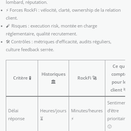
lombard, réputation.
⚡ Forces RockFi : vélocité, clarté, ownership de la relation
client.
🧨 Risques : execution risk, montée en charge
réglementaire, qualité recrutement.
🛠️ Contrôles : métriques d’efficacité, audits réguliers,
culture feedback serrée.
Ce qui
Historiques
compte
Critère 🧪
RockFi 🚀
🏛️
pour le
client 💡
Sentiment
Délai
Heures/jours
Minutes/heures
d’être
réponse
⏳
⚡
prioritaire
🙂