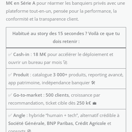
M€ en Série A
pour réarmer les banquiers privés avec une
plateforme tout-en-un, pensée pour la performance, la
conformité et la transparence client.
Habitué au story des 15 secondes ? Voilà ce que tu
dois retenir :
✅
Cash-in
:
18 M€
pour accélérer le déploiement et
ouvrir un bureau par mois 🚀
✅
Produit
: catalogue
3 000+
produits, reporting avancé,
app patrimoine, indépendance banquier 🛠️
✅
Go-to-market
:
500 clients
, croissance par
recommandation, ticket cible dès
250 k€
💼
✅
Angle
: hybride “humain + tech”, alternatif crédible à
Société Générale
,
BNP Paribas
,
Crédit Agricole
et
consorts 🧭