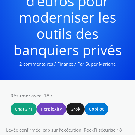
d’euros pour
moderniser les
outils des
banquiers privés
2 commentaires
/
Finance
/ Par
Super Mariane
Résumer avec l'IA :
ChatGPT
Perplexity
Grok
Copilot
Levée confirmée, cap sur l’exécution. RockFi sécurise
18