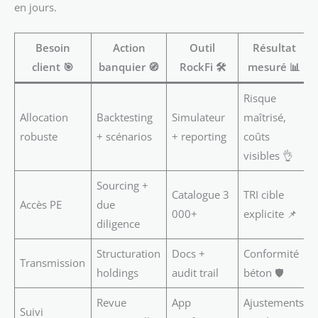
en jours.
Besoin
Action
Outil
Résultat
client 🎯
banquier 🧭
RockFi 🛠️
mesuré 📊
Risque
Allocation
Backtesting
Simulateur
maîtrisé,
robuste
+ scénarios
+ reporting
coûts
visibles 👌
Sourcing +
Catalogue 3
TRI cible
Accès PE
due
000+
explicite 📌
diligence
Structuration
Docs +
Conformité
Transmission
holdings
audit trail
béton 🛡️
Revue
App
Ajustements
Suivi