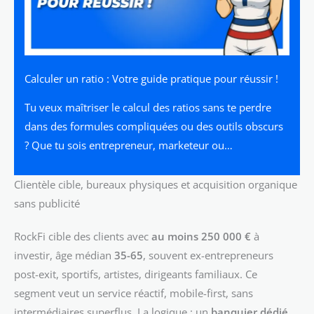
Calculer un ratio : Votre guide pratique pour réussir !
Tu veux maîtriser le calcul des ratios sans te perdre
dans des formules compliquées ou des outils obscurs
? Que tu sois entrepreneur, marketeur ou…
Clientèle cible, bureaux physiques et acquisition organique
sans publicité
RockFi cible des clients avec
au moins 250 000 €
à
investir, âge médian
35-65
, souvent ex-entrepreneurs
post-exit, sportifs, artistes, dirigeants familiaux. Ce
segment veut un service réactif, mobile-first, sans
intermédiaires superflus. La logique : un
banquier dédié
,