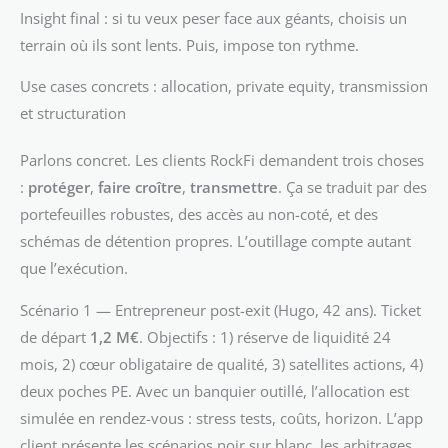
Insight final : si tu veux peser face aux géants, choisis un
terrain où ils sont lents. Puis, impose ton rythme.
Use cases concrets : allocation, private equity, transmission
et structuration
Parlons concret. Les clients RockFi demandent trois choses
:
protéger
,
faire croître
,
transmettre
. Ça se traduit par des
portefeuilles robustes, des accès au non-coté, et des
schémas de détention propres. L’outillage compte autant
que l’exécution.
Scénario 1 — Entrepreneur post-exit (Hugo, 42 ans). Ticket
de départ
1,2 M€
. Objectifs : 1) réserve de liquidité 24
mois, 2) cœur obligataire de qualité, 3) satellites actions, 4)
deux poches PE. Avec un banquier outillé, l’allocation est
simulée en rendez-vous : stress tests, coûts, horizon. L’app
client présente les scénarios noir sur blanc, les arbitrages