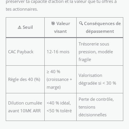
préserver ta capacité d’action et la valeur que tu offres à
tes actionnaires.
🎯
Valeur
🔍
Conséquences de
⚠️
Seuil
visant
dépassement
Trésorerie sous
CAC Payback
12-16 mois
pression, modèle
fragile
≥ 40 %
Valorisation
Règle des 40 (%)
(croissance +
dégradée si < 30 %
marge)
Perte de contrôle,
Dilution cumulée
<40 % idéal,
tensions
avant 10M€ ARR
<50 % toléré
décisionnelles