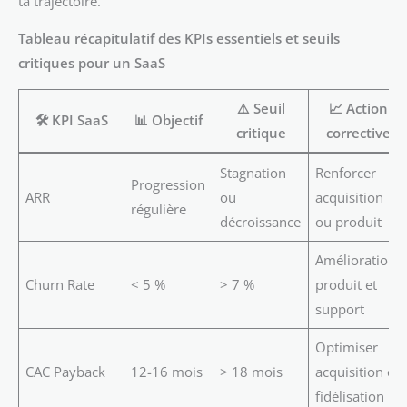
ta trajectoire.
Tableau récapitulatif des KPIs essentiels et seuils
critiques pour un SaaS
⚠️
Seuil
📈
Action
🛠️
KPI SaaS
📊
Objectif
critique
corrective
Stagnation
Renforcer
Progression
ARR
ou
acquisition
régulière
décroissance
ou produit
Amélioration
Churn Rate
< 5 %
> 7 %
produit et
support
Optimiser
CAC Payback
12-16 mois
> 18 mois
acquisition et
fidélisation