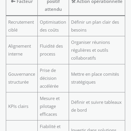
🔑
Facteur
positif
🛠️
Action opérationnelle
attendu
Recrutement
Optimisation
Définir un plan clair des
ciblé
des coûts
besoins
Organiser réunions
Alignement
Fluidité des
régulières et outils
interne
process
collaboratifs
Prise de
Gouvernance
Mettre en place comités
décision
structurée
stratégiques
accélérée
Mesure et
Définir et suivre tableaux
KPIs clairs
pilotage
de bord
efficaces
Fiabilité et
Investir dans solutions