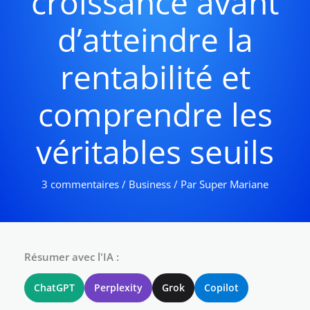
croissance avant
d’atteindre la
rentabilité et
comprendre les
véritables seuils
3 commentaires
/
Business
/ Par
Super Mariane
Résumer avec l'IA :
ChatGPT
Perplexity
Grok
Copilot