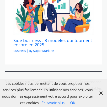
Side business : 3 modèles qui tournent
encore en 2025
Business
| By
Super Mariane
3 réflexions sur “SaaS : explorer les limites de la croissance
Les cookies nous permettent de vous proposer nos
avant d’atteindre la rentabilité et comprendre les véritables
services plus facilement. En utilisant nos services, vous
seuils”
nous donnez expressément votre accord pour exploiter
ces cookies.
En savoir plus
OK