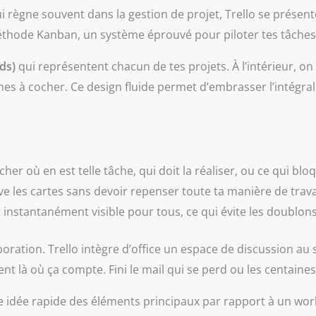
ui règne souvent dans la gestion de projet, Trello se présen
méthode Kanban, un système éprouvé pour piloter tes tâches 
ds)
qui représentent chacun de tes projets. À l’intérieur, o
s à cocher. Ce design fluide permet d’embrasser l’intégralit
her où en est telle tâche, qui doit la réaliser, ou ce qui blo
e les cartes sans devoir repenser toute ta manière de travai
nstantanément visible pour tous, ce qui évite les doublons
boration. Trello intègre d’office un espace de discussion au
t là où ça compte. Fini le mail qui se perd ou les centaines
 idée rapide des éléments principaux par rapport à un work