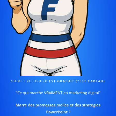
GUIDE EXCLUSIF (
C'EST GRATUIT C'EST CADEAU
)
"Ce qui marche VRAIMENT en marketing digital"
Marre des promesses molles et des stratégies
PowerPoint
?