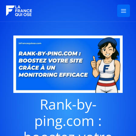
Aller
au
contenu
Rank-by-
ping.com :