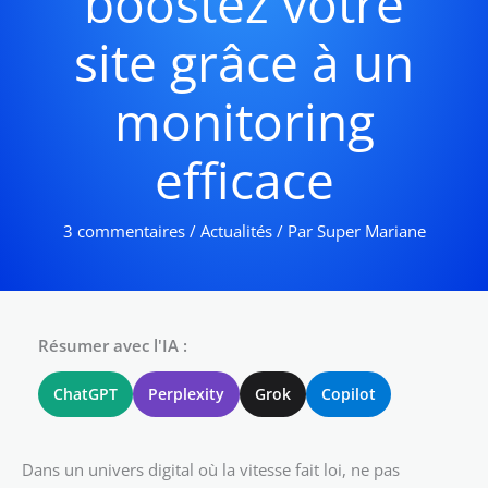
boostez votre
site grâce à un
monitoring
efficace
3 commentaires
/
Actualités
/ Par
Super Mariane
Résumer avec l'IA :
ChatGPT
Perplexity
Grok
Copilot
Dans un univers digital où la vitesse fait loi, ne pas