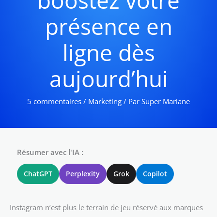
boostez votre
présence en
ligne dès
aujourd’hui
5 commentaires
/
Marketing
/ Par
Super Mariane
Résumer avec l'IA :
ChatGPT
Perplexity
Grok
Copilot
Instagram n’est plus le terrain de jeu réservé aux marques