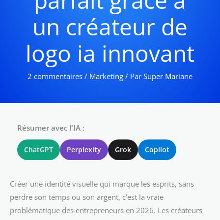
parfait grâce à
un créateur de
logo ia innovant
2 commentaires
/
Marketing
/ Par
Super Mariane
Résumer avec l'IA :
ChatGPT
Perplexity
Grok
Copilot
Créer une identité visuelle qui marque les esprits, sans
perdre son temps ou son argent, c’est la vraie
problématique des entrepreneurs en 2026. Les créateurs