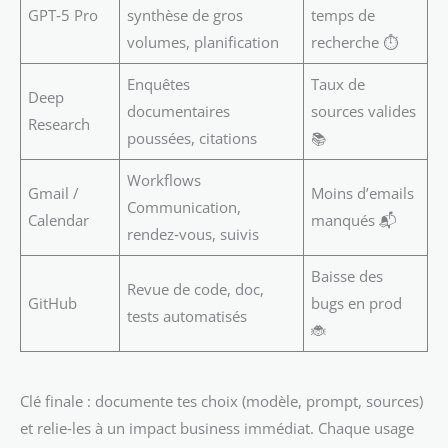
GPT‑5 Pro
synthèse de gros
temps de
volumes, planification
recherche ⏱️
Enquêtes
Taux de
Deep
documentaires
sources valides
Research
poussées, citations
📚
Workflows
Gmail /
Moins d’emails
Communication,
Calendar
manqués 📬
rendez‑vous, suivis
Baisse des
Revue de code, doc,
GitHub
bugs en prod
tests automatisés
🐞
Clé finale : documente tes choix (modèle, prompt, sources)
et relie‑les à un impact business immédiat. Chaque usage