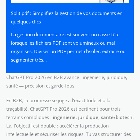
Split pdf : Simplifiez la gestion de vos documents en
quelques clics
La gestion documentaire est souvent un casse-tête
lorsque les fichiers PDF sont volumineux ou mal
organisés. Diviser un PDF permet d’isoler, extraire ou
segmenter très…
ChatGPT Pro 2026 en B2B avancé : ingénierie, juridique,
santé — précision et garde‑fous
En B2B, la promesse se juge à l’exactitude et à la
traçabilité. ChatGPT Pro 2026 est pertinent pour trois
terrains compliqués :
ingénierie
,
juridique
,
santé/biotech
.
Là, l’objectif est double : accélérer la production
intellectuelle et sécuriser les risques. Tu vas structurer des