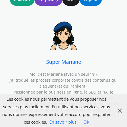
Super Mariane
Moi c’est Mariane (avec un seul “n”).
J’ai troqué les process corporate contre des contenus qui
claquent (et qui rankent).
Passionnée par le business en ligne, le SEO et l’IA, je
transforme les idées floues en stratégies digitales qui
Les cookies nous permettent de vous proposer nos
font du bruit là où ça compte : dans les résultats. Je crois
services plus facilement. En utilisant nos services, vous
qu’avec un peu de tech, beaucoup d’audace, et une
nous donnez expressément votre accord pour exploiter
bonne dose de clarté, on peut faire exploser bien plus
que des KPI.
ces cookies.
En savoir plus
OK