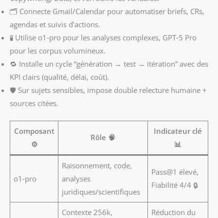
🗂️ Connecte Gmail/Calendar pour automatiser briefs, CRs,
agendas et suivis d’actions.
🧪 Utilise o1‑pro pour les analyses complexes, GPT‑5 Pro
pour les corpus volumineux.
🔁 Installe un cycle “génération → test → itération” avec des
KPI clairs (qualité, délai, coût).
🛡️ Sur sujets sensibles, impose double relecture humaine +
sources citées.
Composant
Indicateur clé
Rôle 🧠
⚙️
📊
Raisonnement, code,
Pass@1 élevé,
o1‑pro
analyses
Fiabilité 4/4 🔒
juridiques/scientifiques
Contexte 256k,
Réduction du