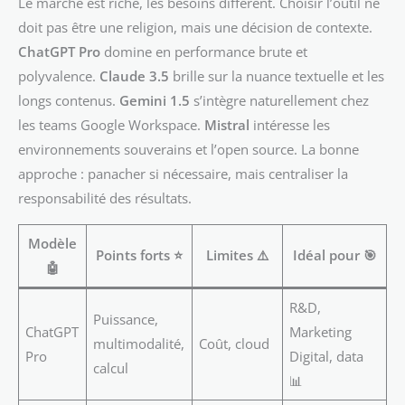
Le marché est riche, les besoins diffèrent. Choisir l’outil ne
doit pas être une religion, mais une décision de contexte.
ChatGPT Pro
domine en performance brute et
polyvalence.
Claude 3.5
brille sur la nuance textuelle et les
longs contenus.
Gemini 1.5
s’intègre naturellement chez
les teams Google Workspace.
Mistral
intéresse les
environnements souverains et l’open source. La bonne
approche : panacher si nécessaire, mais centraliser la
responsabilité des résultats.
Modèle
Points forts ⭐
Limites ⚠️
Idéal pour 🎯
🤖
R&D,
Puissance,
ChatGPT
Marketing
multimodalité,
Coût, cloud
Pro
Digital, data
calcul
📊