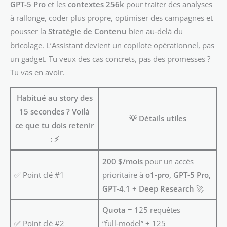
GPT‑5 Pro
et les
contextes 256k
pour traiter des analyses
à rallonge, coder plus propre, optimiser des campagnes et
pousser la
Stratégie de Contenu
bien au‑delà du
bricolage. L’Assistant devient un copilote opérationnel, pas
un gadget. Tu veux des cas concrets, pas des promesses ?
Tu vas en avoir.
Habitué au story des
15 secondes ? Voilà
💡 Détails utiles
ce que tu dois retenir
:
⚡
200 $/mois
pour un accès
✅ Point clé #1
prioritaire à
o1‑pro, GPT‑5 Pro,
GPT‑4.1
+
Deep Research
🚀
Quota
= 125 requêtes
✅ Point clé #2
“full‑model” + 125