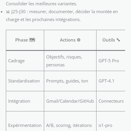
Consolider les meilleures variantes.
📊 J25‑J30 : mesurer, documenter, décider la montée en
charge et les prochaines intégrations.
Phase 🗺️
Actions ⚙️
Outils 🔧
Objectifs, risques,
Cadrage
GPT‑5 Pro
personas
d
P
Standardisation
Prompts, guides, ton
GPT‑4.1
I
W
Intégration
Gmail/Calendar/GitHub
Connecteurs
a
R
Expérimentation
A/B, scoring, itérations
o1‑pro
d