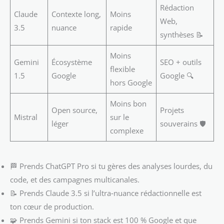
Rédaction
Claude
Contexte long,
Moins
Web,
3.5
nuance
rapide
synthèses 📝
Moins
Gemini
Écosystème
SEO + outils
flexible
1.5
Google
Google 🔍
hors Google
Moins bon
Open source,
Projets
Mistral
sur le
léger
souverains 🛡️
complexe
🏁 Prends ChatGPT Pro si tu gères des analyses lourdes, du
code, et des campagnes multicanales.
📝 Prends Claude 3.5 si l’ultra‑nuance rédactionnelle est
ton cœur de production.
🧩 Prends Gemini si ton stack est 100 % Google et que