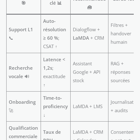
🎯
clé 📊
🧰
Auto-
Filtres +
Support L1
résolution
Dialogflow +
handover
📞
≥ 60 %
;
LaMDA
+ CRM
humain
CSAT ↑
Latence <
Assistant
RAG +
Recherche
1,2s
;
Google + API
réponses
vocale
🔊
exactitude
stock
sourcées
↑
Time-to-
Onboarding
Journalisatio
proficiency
LaMDA + LMS
🚀
+ audits
↓
Qualification
Taux de
LaMDA + CRM
Consentemen
commerciale