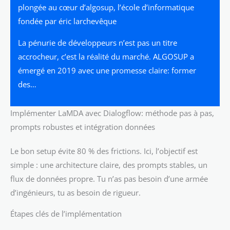
plongée au cœur d’algosup, l’école d’informatique
fondée par éric larchevêque
La pénurie de développeurs n’est pas un titre
accrocheur, c’est la réalité du marché. ALGOSUP a
émergé en 2019 avec une promesse claire: former
des…
Implémenter LaMDA avec Dialogflow: méthode pas à pas,
prompts robustes et intégration données
Le bon setup évite 80 % des frictions. Ici, l’objectif est
simple : une architecture claire, des prompts stables, un
flux de données propre. Tu n’as pas besoin d’une armée
d’ingénieurs, tu as besoin de rigueur.
Étapes clés de l’implémentation