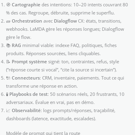
🧭
Cartographie
des intentions: 10–20 intents couvrant 80
% des cas. Regroupe, débruite, supprime le superflu.
🧱
Orchestration
avec
Dialogflow
CX: états, transitions,
webhooks. LaMDA gère les réponses longues; Dialogflow
gère le flow.
📚
RAG
minimal viable: indexe FAQ, politiques, fiches
produits. Réponses sourcées, liens cliquables.
📝
Prompt système
signé: ton, contraintes, refus, style
(“réponse courte si vocal”, “cite la source si incertain”).
🔌
Connecteurs
: CRM, inventaire, paiements. Tout ce qui
transforme une réponse en action.
🧪
Playbooks de test
: 50 scénarios réels, 20 frustrants, 10
adversariaux. Évalue en vrai, pas en démo.
📈
Observabilité
: logs prompts/réponses, traçabilité,
dashboards (latence, exactitude, escalades).
Modèle de prompt qui tient la route