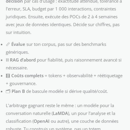
décision
par cas d’usage : exactitude attendue, tolérance à
l’erreur, SLA, budget par 1 000 interactions, contraintes
juridiques. Ensuite, exécute des POCs de 2 à 4 semaines
avec jeux de données identiques. Décide sur chiffres, pas
sur intuition.
📏
Évalue
sur ton corpus, pas sur des benchmarks
génériques.
⛓️
RAG d’abord
pour fiabilité, puis raisonnement avancé si
nécessaire.
🧮
Coûts complets
= tokens + observabilité + réétiquetage
+ gouvernance.
🗂️
Plan B
de bascule modèle si dérive qualité/coût.
L’arbitrage gagnant reste le même : un modèle pour la
conversation naturelle (
LaMDA
), un pour l’analyse et la
classification (
OpenAI
ou autre), une couche de données
robuste. Tu construis un système, pas un totem.