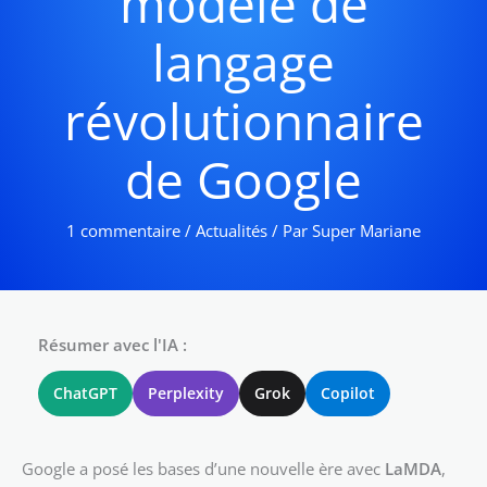
modèle de
langage
révolutionnaire
de Google
1 commentaire
/
Actualités
/ Par
Super Mariane
Résumer avec l'IA :
ChatGPT
Perplexity
Grok
Copilot
Google a posé les bases d’une nouvelle ère avec
LaMDA
,