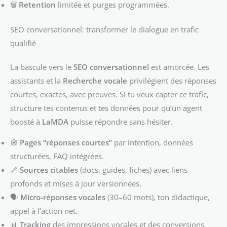
🗑️
Retention
limitée et purges programmées.
SEO conversationnel: transformer le dialogue en trafic
qualifié
La bascule vers le
SEO conversationnel
est amorcée. Les
assistants et la
Recherche vocale
privilégient des réponses
courtes, exactes, avec preuves. Si tu veux capter ce trafic,
structure tes contenus et tes données pour qu’un agent
boosté à
LaMDA
puisse répondre sans hésiter.
🧭
Pages “réponses courtes”
par intention, données
structurées, FAQ intégrées.
🔗
Sources citables
(docs, guides, fiches) avec liens
profonds et mises à jour versionnées.
🗣️
Micro-réponses vocales
(30–60 mots), ton didactique,
appel à l’action net.
📊
Tracking
des impressions vocales et des conversions