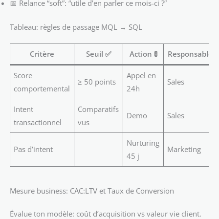
📅 Relance “soft”: “utile d’en parler ce mois-ci ?”
Tableau: règles de passage MQL → SQL
Critère
Seuil ✅
Action 🚦
Responsable
Score
Appel en
≥ 50 points
Sales
comportemental
24h
Intent
Comparatifs
Demo
Sales
transactionnel
vus
Nurturing
Pas d’intent
Marketing
45 j
Mesure business: CAC:LTV et Taux de Conversion
Évalue ton modèle: coût d’acquisition vs valeur vie client.