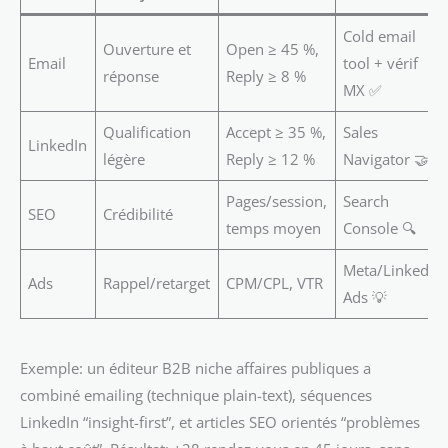
Cold email
Ouverture et
Open ≥ 45 %,
Email
tool + vérif
réponse
Reply ≥ 8 %
MX ✅
Qualification
Accept ≥ 35 %,
Sales
LinkedIn
légère
Reply ≥ 12 %
Navigator 🤝
Pages/session,
Search
SEO
Crédibilité
temps moyen
Console 🔍
Meta/LinkedIn
Ads
Rappel/retarget
CPM/CPL, VTR
Ads 💡
Exemple: un éditeur B2B niche affaires publiques a
combiné emailing (technique plain-text), séquences
LinkedIn “insight-first”, et articles SEO orientés “problèmes