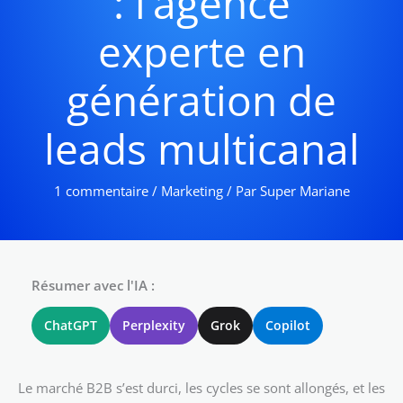
: l’agence
experte en
génération de
leads multicanal
1 commentaire
/
Marketing
/ Par
Super Mariane
Résumer avec l'IA :
ChatGPT
Perplexity
Grok
Copilot
Le marché B2B s’est durci, les cycles se sont allongés, et les