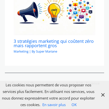
3 stratégies marketing qui coûtent zéro
mais rapportent gros
Marketing
| By
Super Mariane
1 réflexion sur “Booster votre prospection B2B : l’agence
Les cookies nous permettent de vous proposer nos
experte en génération de leads multicanal”
services plus facilement. En utilisant nos services, vous
nous donnez expressément votre accord pour exploiter
ces cookies.
En savoir plus
OK