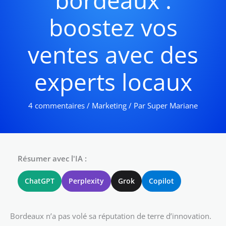
bordeaux :
boostez vos
ventes avec des
experts locaux
4 commentaires
/
Marketing
/ Par
Super Mariane
Résumer avec l'IA :
ChatGPT
Perplexity
Grok
Copilot
Bordeaux n’a pas volé sa réputation de terre d’innovation.