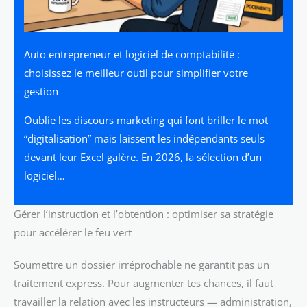
Auto entrepreneur et logiciel de comptabilité :
choisissez le meilleur outil pour simplifier votre
gestion
Oublie les discours marketing qui font briller le mot
“digitalisation” mais laissent les indépendants seuls
devant leur Excel galère. En 2026, la sélection d’un
logiciel…
Gérer l’instruction et l’obtention : optimiser sa stratégie
pour accélérer le feu vert
Soumettre un dossier irréprochable ne garantit pas un
traitement express. Pour augmenter tes chances, il faut
travailler la relation avec les instructeurs — administration,