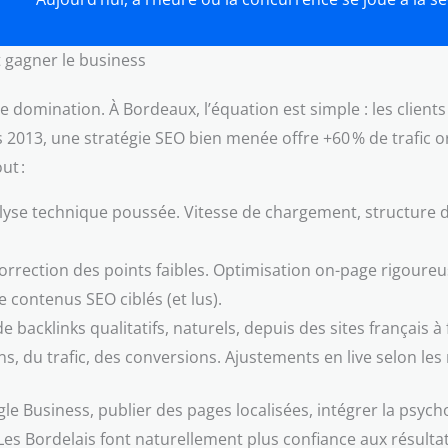
t gagner le business
domination. À Bordeaux, l’équation est simple : les clients
s 2013, une stratégie SEO bien menée offre +60 % de trafic 
ut :
se technique poussée. Vitesse de chargement, structure de
correction des points faibles. Optimisation on-page rigoureus
contenus SEO ciblés (et lus).
de backlinks qualitatifs, naturels, depuis des sites français à
s, du trafic, des conversions. Ajustements en live selon les 
gle Business, publier des pages localisées, intégrer la psych
ns. Les Bordelais font naturellement plus confiance aux résul