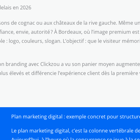
delais en 2026
ons de cognac ou aux châteaux de la rive gauche. Même une 
nfiance, envie, autorité ? À Bordeaux, où l’image premium es
le : logo, couleurs, slogan. L’objectif : que le visiteur mém
 son branding avec Clickzou a vu son panier moyen augmenter
s élevés et différencie l’expérience client dès la première v
Plan marketing digital : exemple concret pour structure
Le plan marketing digital, c’est la colonne vertébrale d
Aujourd’hui, à l’heure où la concurrence se joue à la 