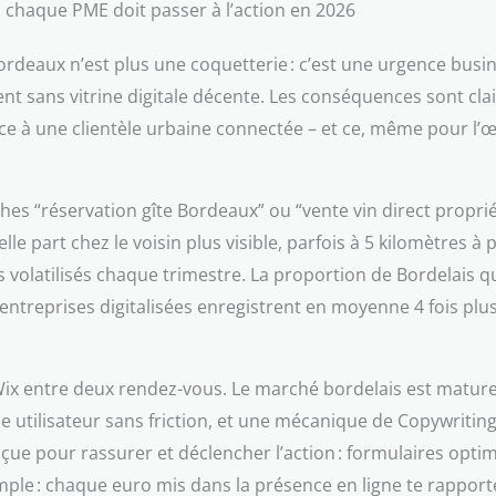
i chaque PME doit passer à l’action en 2026
Bordeaux n’est plus une coquetterie : c’est une urgence busi
tent sans vitrine digitale décente. Les conséquences sont clai
e à une clientèle urbaine connectée – et ce, même pour l’œno
es “réservation gîte Bordeaux” ou “vente vin direct propri
le part chez le voisin plus visible, parfois à 5 kilomètres à p
s volatilisés chaque trimestre. La proportion de Bordelais qui
ntreprises digitalisées enregistrent en moyenne 4 fois plu
r Wix entre deux rendez-vous. Le marché bordelais est mature
ce utilisateur sans friction, et une mécanique de Copywriting 
ue pour rassurer et déclencher l’action : formulaires optimi
mple : chaque euro mis dans la présence en ligne te rapport