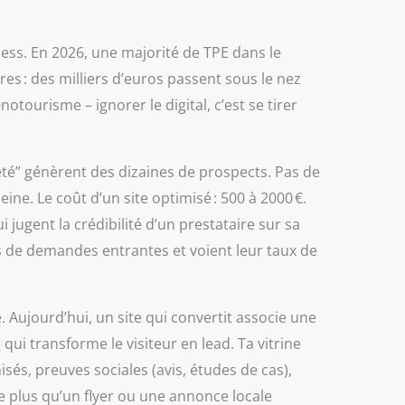
ness. En 2026, une majorité de TPE dans le
res : des milliers d’euros passent sous le nez
tourisme – ignorer le digital, c’est se tirer
été” génèrent des dizaines de prospects. Pas de
eine. Le coût d’un site optimisé : 500 à 2000 €.
 jugent la crédibilité d’un prestataire sur sa
s de demandes entrantes et voient leur taux de
. Aujourd’hui, un site qui convertit associe une
qui transforme le visiteur en lead. Ta vitrine
sés, preuves sociales (avis, études de cas),
e plus qu’un flyer ou une annonce locale