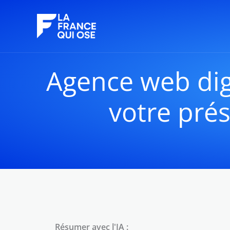
Aller
au
contenu
Agence web digi
votre prés
Résumer avec l'IA :