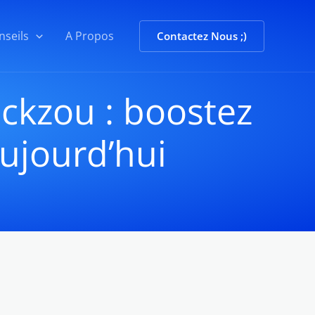
nseils
A Propos
Contactez Nous ;)
ickzou : boostez
aujourd’hui