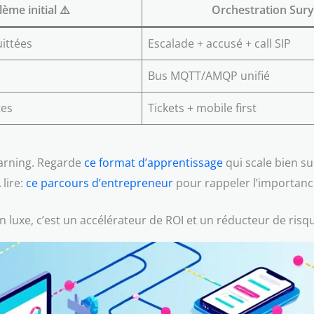
ème initial ⚠️
Orchestration Sury
ittées
Escalade + accusé + call SIP
Bus MQTT/AMQP unifié
tes
Tickets + mobile first
earning. Regarde
ce format d’apprentissage
qui scale bien su
 lire:
ce parcours d’entrepreneur
pour rappeler l’importan
s un luxe, c’est un accélérateur de ROI et un réducteur de risq