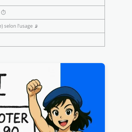
 ⏱️
e) selon l’usage 📡