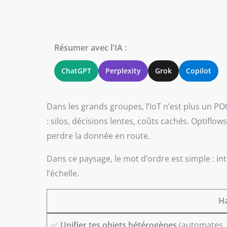
Résumer avec l'IA :
ChatGPT
Perplexity
Grok
Copilot
Dans les grands groupes, l’IoT n’est plus un P
: silos, décisions lentes, coûts cachés. Optiflo
perdre la donnée en route.
Dans ce paysage, le mot d’ordre est simple : in
l’échelle.
Ha
✅
Unifier tes objets hétérogènes
(automates, 