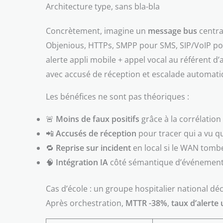
Architecture type, sans bla-bla
Concrètement, imagine un
message bus
centra
Objenious, HTTPs, SMPP pour SMS, SIP/VoIP pou
alerte appli mobile + appel vocal au référent 
avec accusé de réception et escalade automati
Les bénéfices ne sont pas théoriques :
🚨
Moins de faux positifs
grâce à la corrélation
📲
Accusés de réception
pour tracer qui a vu q
🔁
Reprise sur incident
en local si le WAN tombe
🧠
Intégration IA
côté sémantique d’événements
Cas d’école : un groupe hospitalier national déc
Après orchestration,
MTTR -38%
,
taux d’alerte 