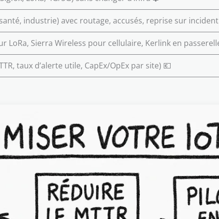
santé, industrie) avec routage, accusés, reprise sur incident
r LoRa, Sierra Wireless pour cellulaire, Kerlink en passerell
R, taux d’alerte utile, CapEx/OpEx par site) 💶