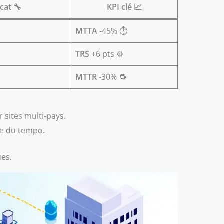
cat 🔧
KPI clé 📈
MTTA
-45% ⏱️
TRS
+6 pts ⚙️
MTTR
-30% 🔁
r sites multi-pays.
ce du tempo.
ues.