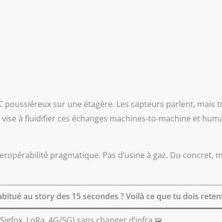
OC poussiéreux sur une étagère. Les capteurs parlent, mais 
ws vise à fluidifier ces échanges machines-to-machine et huma
teropérabilité pragmatique. Pas d’usine à gaz. Du concret, m
bitué au story des 15 secondes ? Voilà ce que tu dois reteni
Sigfox, LoRa, 4G/5G) sans changer d’infra 🧩