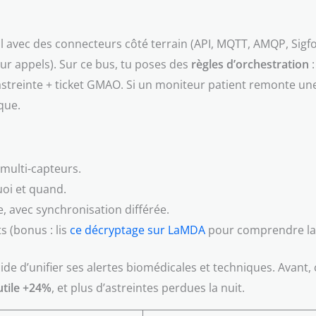
l avec des connecteurs côté terrain (API, MQTT, AMQP, Sigf
r appels). Sur ce bus, tu poses des
règles d’orchestration
:
d’astreinte + ticket GMAO. Si un moniteur patient remonte u
que.
 multi-capteurs.
uoi et quand.
, avec synchronisation différée.
 (bonus : lis
ce décryptage sur LaMDA
pour comprendre la 
ide d’unifier ses alertes biomédicales et techniques. Avant, c
utile +24%
, et plus d’astreintes perdues la nuit.